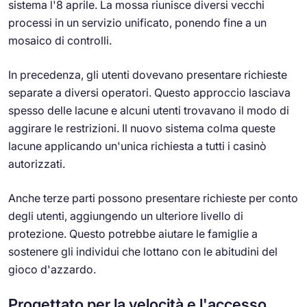
sistema l'8 aprile. La mossa riunisce diversi vecchi
processi in un servizio unificato, ponendo fine a un
mosaico di controlli.
In precedenza, gli utenti dovevano presentare richieste
separate a diversi operatori. Questo approccio lasciava
spesso delle lacune e alcuni utenti trovavano il modo di
aggirare le restrizioni. Il nuovo sistema colma queste
lacune applicando un'unica richiesta a tutti i casinò
autorizzati.
Anche terze parti possono presentare richieste per conto
degli utenti, aggiungendo un ulteriore livello di
protezione. Questo potrebbe aiutare le famiglie a
sostenere gli individui che lottano con le abitudini del
gioco d'azzardo.
Progettato per la velocità e l'accesso