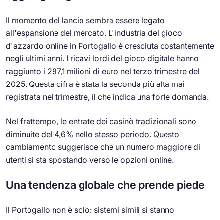
Il momento del lancio sembra essere legato
all'espansione del mercato. L'industria del gioco
d'azzardo online in Portogallo è cresciuta costantemente
negli ultimi anni. I ricavi lordi del gioco digitale hanno
raggiunto i 297,1 milioni di euro nel terzo trimestre del
2025. Questa cifra è stata la seconda più alta mai
registrata nel trimestre, il che indica una forte domanda.
Nel frattempo, le entrate dei casinò tradizionali sono
diminuite del 4,6% nello stesso periodo. Questo
cambiamento suggerisce che un numero maggiore di
utenti si sta spostando verso le opzioni online.
Una tendenza globale che prende piede
Il Portogallo non è solo: sistemi simili si stanno