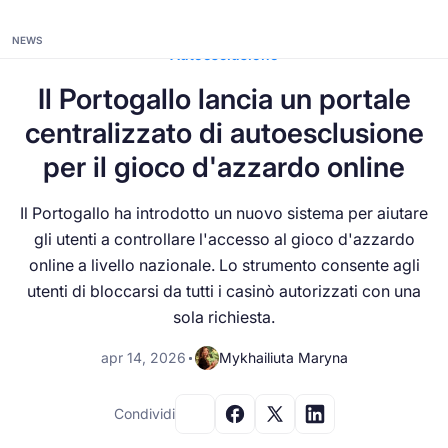
NEWS
Autoesclusione
Il Portogallo lancia un portale
centralizzato di autoesclusione
per il gioco d'azzardo online
Il Portogallo ha introdotto un nuovo sistema per aiutare
gli utenti a controllare l'accesso al gioco d'azzardo
online a livello nazionale. Lo strumento consente agli
utenti di bloccarsi da tutti i casinò autorizzati con una
sola richiesta.
apr 14, 2026
Mykhailiuta Maryna
Condividi