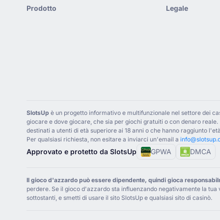
Prodotto
Legale
SlotsUp
è un progetto informativo e multifunzionale nel settore dei casin
giocare e dove giocare, che sia per giochi gratuiti o con denaro reale
destinati a utenti di età superiore ai ⁦18⁩ anni o che hanno raggiunto l'et
Per qualsiasi richiesta, non esitare a inviarci un'email a
info@slotsup
Approvato e protetto da SlotsUp
GPWA
DMCA
Il gioco d'azzardo può essere dipendente, quindi gioca responsabi
perdere. Se il gioco d'azzardo sta influenzando negativamente la tua v
sottostanti, e smetti di usare il sito SlotsUp e qualsiasi sito di casinò.