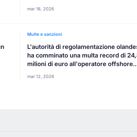
mar 18, 2026
Multe e sanzioni
un
L'autorità di regolamentazione oland
ha comminato una multa record di 24
milioni di euro all'operatore offshore
Novatech
mar 12, 2026