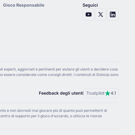
Gioco Responsabile
Seguici
ti esperti, aggiornati e pertinenti per aiutare gli utenti a decidere cosa
o essere considerate come consigli diretti. I contenuti di SlotsUp sono
Feedback degli utenti
Trustpilot
4.1
nto e non dovresti mai giocare più di quanto puoi permetterti di
tro di supporto per il gioco d'azzardo, o utilizza le risorse