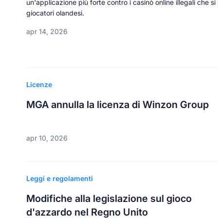
un'applicazione più forte contro i casinò online illegali che si
giocatori olandesi.
apr 14, 2026
Licenze
MGA annulla la licenza di Winzon Group
apr 10, 2026
Leggi e regolamenti
Modifiche alla legislazione sul gioco
d'azzardo nel Regno Unito