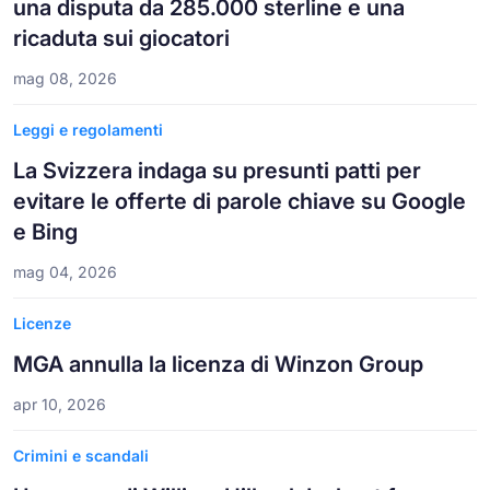
una disputa da 285.000 sterline e una
ricaduta sui giocatori
mag 08, 2026
Leggi e regolamenti
La Svizzera indaga su presunti patti per
evitare le offerte di parole chiave su Google
e Bing
mag 04, 2026
Licenze
MGA annulla la licenza di Winzon Group
apr 10, 2026
Crimini e scandali