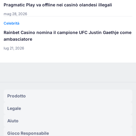
Pragmatic Play va offline nei casinò olandesi illegali
mag 28, 2026
Celebrità
Rainbet Casino nomina il campione UFC Justin Gaethje come
ambasciatore
lug 21, 2026
Prodotto
Legale
Aiuto
Gioco Responsabile