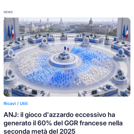
NEWS
Scandals
Ricavi / Utili
ANJ: il gioco d'azzardo eccessivo ha
generato il 60% del GGR francese nella
seconda metà del 2025