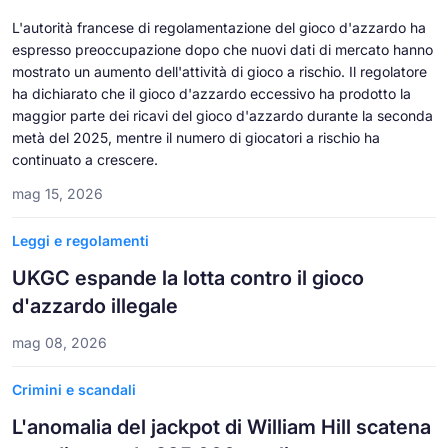
L'autorità francese di regolamentazione del gioco d'azzardo ha
espresso preoccupazione dopo che nuovi dati di mercato hanno
mostrato un aumento dell'attività di gioco a rischio. Il regolatore
ha dichiarato che il gioco d'azzardo eccessivo ha prodotto la
maggior parte dei ricavi del gioco d'azzardo durante la seconda
metà del 2025, mentre il numero di giocatori a rischio ha
continuato a crescere.
mag 15, 2026
Leggi e regolamenti
UKGC espande la lotta contro il gioco
d'azzardo illegale
mag 08, 2026
Crimini e scandali
L'anomalia del jackpot di William Hill scatena