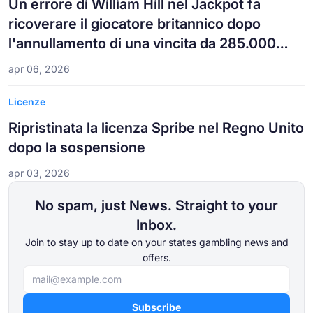
Un errore di William Hill nel Jackpot fa
ricoverare il giocatore britannico dopo
l'annullamento di una vincita da 285.000
sterline
apr 06, 2026
Licenze
Ripristinata la licenza Spribe nel Regno Unito
dopo la sospensione
apr 03, 2026
No spam, just News. Straight to your
Inbox.
Join to stay up to date on your states gambling news and
offers.
Subscribe