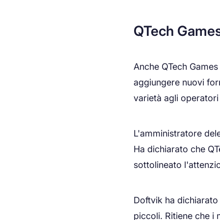
QTech Games r
Anche QTech Games ha
aggiungere nuovi forn
varietà agli operatori
L'amministratore deleg
Ha dichiarato che QTe
sottolineato l'attenz
Doftvik ha dichiarato
piccoli. Ritiene che i