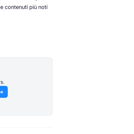
 contenuti più noti
s.
be