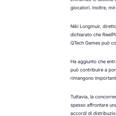
giocatori. Inoltre, mi
Niki Longmuir, diret
dichiarato che ReelPl
QTech Games può cont
Ha aggiunto che entr
può contribuire a por
rimangono importanti 
Tuttavia, la concorre
spesso affrontare una
accordi di distribuzi