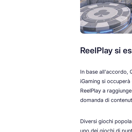
ReelPlay si e
In base all'accordo, 
iGaming si occuperà d
ReelPlay a raggiunger
domanda di contenuti
Diversi giochi popola
uno dei giochi di pun