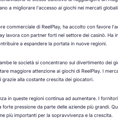
rano a migliorare l'accesso ai giochi nei mercati globali
tore commerciale di ReelPlay, ha accolto con favore l'
ay lavora con partner forti nel settore dei casinò. Ha i
ribuire a espandere la portata in nuove regioni.
ambe le società si concentrano sul divertimento dei gi
tare maggiore attenzione ai giochi di ReelPlay. I merc
grazie alla costante crescita dei giocatori.
nza in queste regioni continua ad aumentare. I fornitor
 forte pressione da parte delle aziende più grandi. Qu
one più importanti per la sopravvivenza e la crescita.