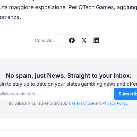
na maggiore esposizione. Per QTech Games, aggiunge
correnza.
Condividi
No spam, just News. Straight to your Inbox.
oin to stay up to date on your states gambling news and offer
Subscri
By Subscribing, I agree to SlotsUp's
Terms of Use
and
Privacy Policy
.