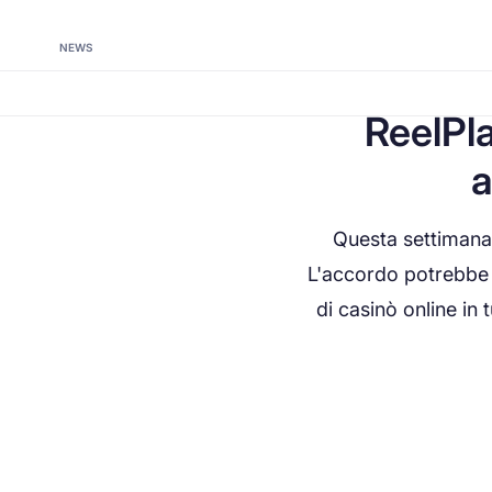
NEWS
ReelPla
a
Questa settimana
L'accordo potrebbe 
di casinò online in 