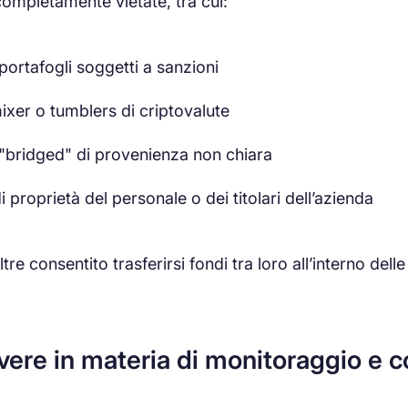
completamente vietate, tra cui:
portafogli soggetti a sanzioni
ixer o tumblers di criptovalute
 "bridged" di provenienza non chiara
i proprietà del personale o dei titolari dell’azienda
ltre consentito trasferirsi fondi tra loro all’interno dell
vere in materia di monitoraggio e 