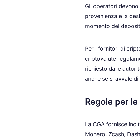
Gli operatori devono 
provenienza e la desti
momento del deposito
Per i fornitori di crip
criptovalute regolame
richiesto dalle autor
anche se si avvale di 
Regole per le 
La CGA fornisce inoltr
Monero, Zcash, Dash 