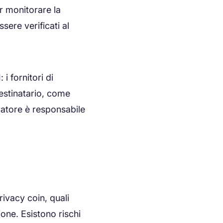
r monitorare la
sere verificati al
 i fornitori di
estinatario, come
eratore è responsabile
rivacy coin, quali
ne. Esistono rischi