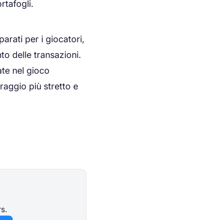
rtafogli.
arati per i giocatori,
to delle transazioni.
ate nel gioco
raggio più stretto e
s.