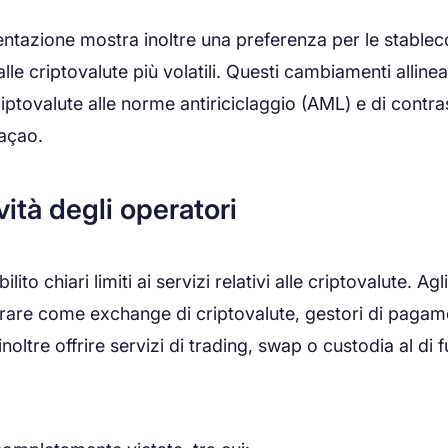
entazione mostra inoltre una preferenza per le stablec
 alle criptovalute più volatili. Questi cambiamenti alli
 criptovalute alle norme antiriciclaggio (AML) e di contr
raçao.
ività degli operatori
lito chiari limiti ai servizi relativi alle criptovalute. Ag
are come exchange di criptovalute, gestori di pagamen
oltre offrire servizi di trading, swap o custodia al di f