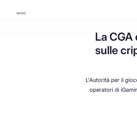
NEWS
La CGA d
sulle cri
L'Autorità per il gi
operatori di iGami