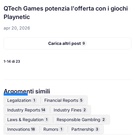
QTech Games potenzia l'offerta con i giochi
Playnetic
apr 20, 2026
Carica altri post
9
⁦⁦⁦1⁩⁩⁩-⁦⁦14⁩⁩ di ⁦23⁩
Argomenti simili
Legalization
Financial Reports
1
5
Industry Reports
Industry Fines
14
2
Laws & Regulation
Responsible Gambling
1
2
Innovations
Rumors
Partnership
18
1
3