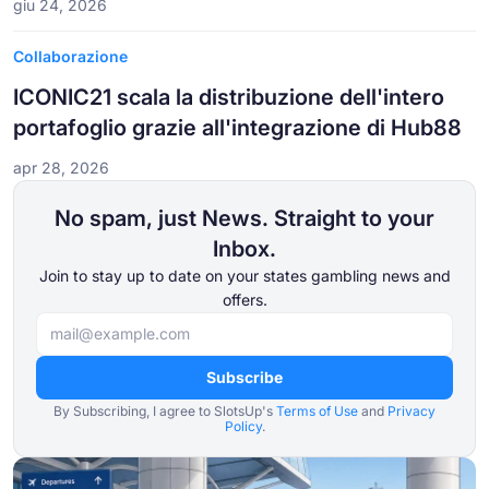
giu 24, 2026
Collaborazione
ICONIC21 scala la distribuzione dell'intero
portafoglio grazie all'integrazione di Hub88
apr 28, 2026
No spam, just News. Straight to your
Inbox.
Join to stay up to date on your states gambling news and
offers.
Subscribe
By Subscribing, I agree to SlotsUp's
Terms of Use
and
Privacy
Policy
.