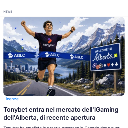
NEWS
Affari e aziende
Licenze
Tonybet entra nel mercato dell'iGaming
dell'Alberta, di recente apertura
Tonybet ha ampliato la propria presenza in Canada dopo aver