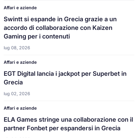
Affari e aziende
Swintt si espande in Grecia grazie a un
accordo di collaborazione con Kaizen
Gaming per i contenuti
lug 08, 2026
Affari e aziende
EGT Digital lancia i jackpot per Superbet in
Grecia
lug 02, 2026
Affari e aziende
ELA Games stringe una collaborazione con il
partner Fonbet per espandersi in Grecia