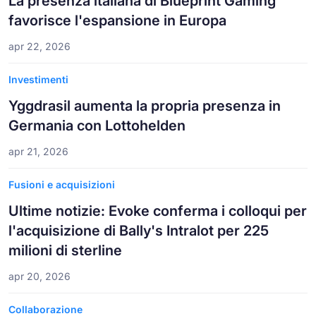
La presenza italiana di Blueprint Gaming
favorisce l'espansione in Europa
apr 22, 2026
Investimenti
Yggdrasil aumenta la propria presenza in
Germania con Lottohelden
apr 21, 2026
Fusioni e acquisizioni
Ultime notizie: Evoke conferma i colloqui per
l'acquisizione di Bally's Intralot per 225
milioni di sterline
apr 20, 2026
Collaborazione