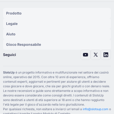
Prodotto
Legale
Aiuto
Gioco Responsabile
Seguici
SlotsUp
è un progetto informativo e multifunzionale nel settore dei casinò
online, operativo dal ⁦2015⁩. Con oltre ⁦10⁩ anni di esperienza, offriamo
contenuti esperti, aggiornati e pertinenti per aiutare gli utenti a decidere
cosa giocare e dove giocare, che sia per giochi gratuiti o con denaro reale.
Le nostre recensioni e guide sono strettamente a scopo informativo e non
devono essere considerate come consigli diretti. I contenuti di SlotsUp
sono destinati a utenti di età superiore ai ⁦18⁩ anni o che hanno raggiunto
l'età legale per il gioco d'azzardo nella loro giurisdizione.
Per qualsiasi richiesta, non esitare a inviarci un'email a
info@slotsup.com
o
contattarci tramite il nostro Modulo di Contatto.