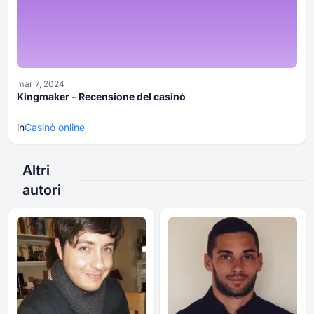
mar 7, 2024
Kingmaker - Recensione del casinò
in
Casinò online
Altri
autori