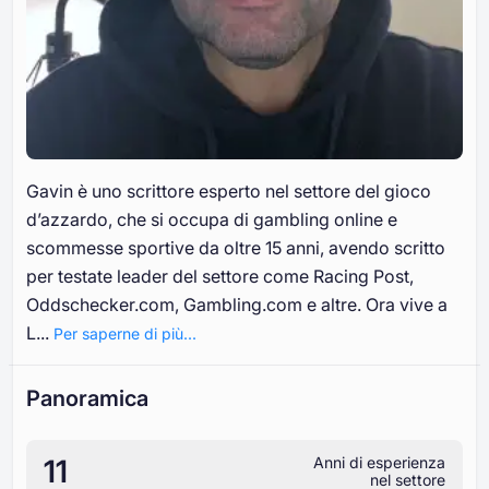
Gavin è uno scrittore esperto nel settore del gioco
d’azzardo, che si occupa di gambling online e
scommesse sportive da oltre 15 anni, avendo scritto
per testate leader del settore come Racing Post,
Oddschecker.com, Gambling.com e altre. Ora vive a
L
...
Per saperne di più...
Panoramica
11
Anni di esperienza
nel settore