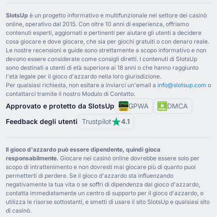
SlotsUp
è un progetto informativo e multifunzionale nel settore dei casinò
online, operativo dal ⁦2015⁩. Con oltre ⁦10⁩ anni di esperienza, offriamo
contenuti esperti, aggiornati e pertinenti per aiutare gli utenti a decidere
cosa giocare e dove giocare, che sia per giochi gratuiti o con denaro reale.
Le nostre recensioni e guide sono strettamente a scopo informativo e non
devono essere considerate come consigli diretti. I contenuti di SlotsUp
sono destinati a utenti di età superiore ai ⁦18⁩ anni o che hanno raggiunto
l'età legale per il gioco d'azzardo nella loro giurisdizione.
Per qualsiasi richiesta, non esitare a inviarci un'email a
info@slotsup.com
o
contattarci tramite il nostro Modulo di Contatto.
Approvato e protetto da SlotsUp
GPWA
DMCA
Feedback degli utenti
Trustpilot
4.1
Il gioco d'azzardo può essere dipendente, quindi gioca
responsabilmente.
Giocare nei casinò online dovrebbe essere solo per
scopo di intrattenimento e non dovresti mai giocare più di quanto puoi
permetterti di perdere. Se il gioco d'azzardo sta influenzando
negativamente la tua vita o se soffri di dipendenza dal gioco d'azzardo,
contatta immediatamente un centro di supporto per il gioco d'azzardo, o
utilizza le risorse sottostanti, e smetti di usare il sito SlotsUp e qualsiasi sito
di casinò.