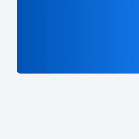
offerte in base alle tue preferenze.
Informazioni personalizzate
– adattate al
valuta e normative locali grazie alle Impos
auto-rilevate e alla nostra metrica
Casino
Vedi dettagli