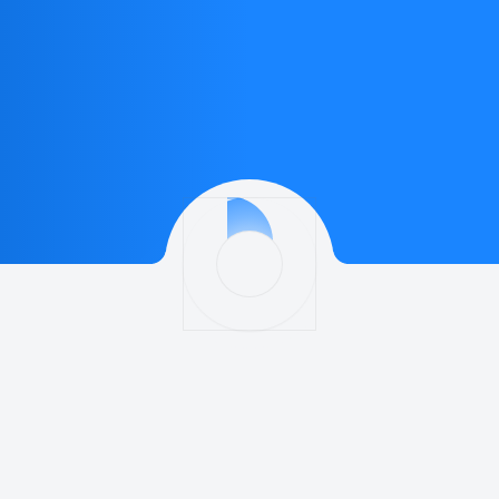
 tuo paese, lingua,
tazioni Predefinite
 Match
.