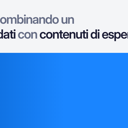
combinando un
dati
con
contenuti di esper
 giochi e dettagli
pagine di casinò,
urati
– trova le migliori