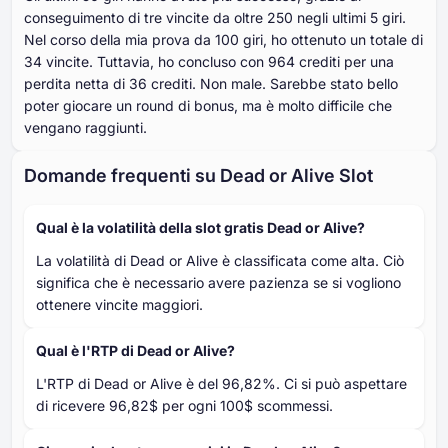
conseguimento di tre vincite da oltre 250 negli ultimi 5 giri.
Nel corso della mia prova da 100 giri, ho ottenuto un totale di
34 vincite. Tuttavia, ho concluso con 964 crediti per una
perdita netta di 36 crediti. Non male. Sarebbe stato bello
poter giocare un round di bonus, ma è molto difficile che
vengano raggiunti.
Domande frequenti su Dead or Alive Slot
Qual è la volatilità della slot gratis Dead or Alive?
La volatilità di Dead or Alive è classificata come alta. Ciò
significa che è necessario avere pazienza se si vogliono
ottenere vincite maggiori.
Qual è l'RTP di Dead or Alive?
L'RTP di Dead or Alive è del 96,82%. Ci si può aspettare
di ricevere 96,82$ per ogni 100$ scommessi.