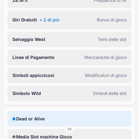
28.16%
Frequenza di hit
Giri Gratuiti
+ ⁦2⁩ di più
Bonus di gioco
Selvaggio West
Temi delle slot
Linee di Pagamento
Meccaniche di gioco
Simboli appiccicosi
Modificatori di gioco
Simbolo Wild
Simboli della slot
Dead or Alive
VS
Media Slot machine Gioco