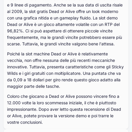
e 9 linee di pagamento. Anche se la sua data di uscita risale
al 2009, la slot gratis Dead or Alive offre un look moderno
con una grafica nitida e un gameplay fluido. La slot demo
Dead or Alive è un gioco altamente volatile con un RTP del
96,82%. Ci si può aspettare di ottenere piccole vincite
frequentemente, ma le grandi vincite potrebbero essere più
scarse. Tuttavia, le grandi vincite valgono bene l'attesa.
Poiché la slot machine Dead or Alive è relativamente
vecchia, non offre nessuna delle più recenti meccaniche
innovative. Tuttavia, presenta caratteristiche come gli Sticky
Wilds e i giri gratuiti con moltiplicatore. Una puntata che va
da 0,09 a 18 dollari per giro rende questo gioco adatto alla
maggior parte delle tasche.
Coloro che giocano a Dead or Alive possono vincere fino a
12.000 volte la loro scommessa iniziale, il che è piuttosto
impressionante. Dopo aver letto questa recensione di Dead
or Alive, potete provare la versione demo e poi trarre le
vostre conclusioni.