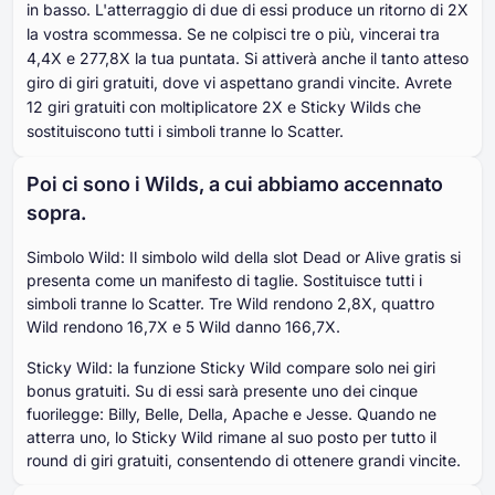
in basso. L'atterraggio di due di essi produce un ritorno di 2X
la vostra scommessa. Se ne colpisci tre o più, vincerai tra
4,4X e 277,8X la tua puntata. Si attiverà anche il tanto atteso
giro di giri gratuiti, dove vi aspettano grandi vincite. Avrete
12 giri gratuiti con moltiplicatore 2X e Sticky Wilds che
sostituiscono tutti i simboli tranne lo Scatter.
Poi ci sono i Wilds, a cui abbiamo accennato
sopra.
Simbolo Wild: Il simbolo wild della slot Dead or Alive gratis si
presenta come un manifesto di taglie. Sostituisce tutti i
simboli tranne lo Scatter. Tre Wild rendono 2,8X, quattro
Wild rendono 16,7X e 5 Wild danno 166,7X.
Sticky Wild: la funzione Sticky Wild compare solo nei giri
bonus gratuiti. Su di essi sarà presente uno dei cinque
fuorilegge: Billy, Belle, Della, Apache e Jesse. Quando ne
atterra uno, lo Sticky Wild rimane al suo posto per tutto il
round di giri gratuiti, consentendo di ottenere grandi vincite.