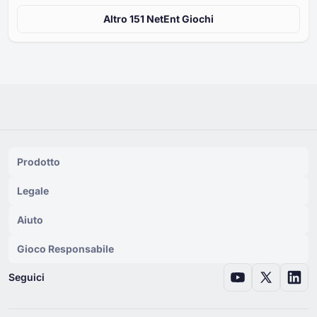
Altro ⁦⁦151⁩⁩ NetEnt Giochi
Prodotto
Legale
Aiuto
Gioco Responsabile
Seguici