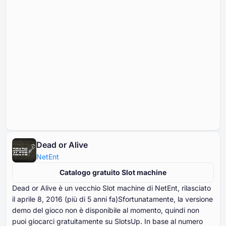
Dead or Alive
NetEnt
Catalogo gratuito Slot machine
Dead or Alive è un vecchio Slot machine di NetEnt, rilasciato
il aprile ⁦⁦⁦⁦⁦⁦8⁩⁩⁩⁩⁩⁩, ⁦⁦⁦⁦⁦⁦2016⁩⁩⁩⁩⁩⁩ (più di ⁦⁦⁦⁦⁦⁦5⁩⁩⁩⁩⁩⁩ anni fa)Sfortunatamente, la versione
demo del gioco non è disponibile al momento, quindi non
puoi giocarci gratuitamente su SlotsUp. In base al numero