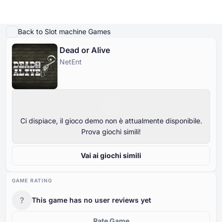
Riproduzione della demo
Dettagli del gioco
Giocare con soldi veri
Giochi simili
Back to Slot machine Games
Dead or Alive
Casinò Online
NetEnt
Casinò Online
Slot Machine Gratis
Giochi di Casinò Gratuiti
Bonus Casinò
Slot Machine Gratis
Per tipo
Per tipo
PER TIPO
Per tipo
Giochi di Casinò Gratuiti
Per metodo di pagamento
Per caratteristiche
GIOCHI DA TAVOLO DA CASINÒ GRATUITI
Ci dispiace, il gioco demo non è attualmente disponibile.
Prova giochi simili!
Bonus Casinò
Per deposito minimo
Per fornitori
Vai ai giochi simili
Per paesi
Slot popolari
GAME RATING
?
This game has no user reviews yet
Rate Game