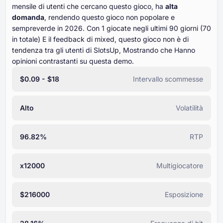
mensile di utenti che cercano questo gioco, ha
alta
domanda
, rendendo questo gioco non popolare e
sempreverde in ⁦⁦⁦⁦⁦⁦2026⁩⁩⁩⁩⁩⁩. Con ⁦⁦⁦⁦⁦⁦⁦1⁩⁩⁩⁩⁩⁩⁩ giocate negli ultimi ⁦⁦⁦⁦⁦⁦⁦90⁩⁩⁩⁩⁩⁩⁩ giorni (⁦⁦⁦⁦⁦⁦70⁩⁩⁩⁩⁩⁩
in totale) E il feedback di mixed, questo gioco non è di
tendenza tra gli utenti di SlotsUp, Mostrando che Hanno
opinioni contrastanti su questa demo.
$0.09 - $18
Intervallo scommesse
Alto
Volatilità
96.82%
RTP
x12000
Multigiocatore
$216000
Esposizione