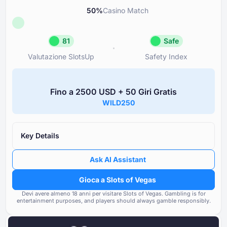
50
%
Casino Match
81
Safe
Valutazione SlotsUp
Safety Index
Valutazione SlotsUp
Safety Inde
81
Safe
Fino a ⁦2500 USD⁩ + ⁦50 G⁩iri Gratis
Great reputazione
Slots of V
WILD250
Licenza
Reputazione e trasparenza del
80
della licenza
Reputazione
80
Key Details
Valutazione dei casinò seconda
Bonus
100
stessa proprietà
Ask AI Assistant
Opzioni bancarie
80
Frequenza e gravità dei probl
Gioca a Slots of Vegas
dagli utenti del casinò
Devi avere almeno ⁦⁦18⁩⁩ anni per visitare Slots of Vegas.
Giochi e fornitori
Gambling is for
70
entertainment purposes, and players should always gamble responsibly.
Conformità agli standard norma
Termini e condizioni
90
requisiti di licenza