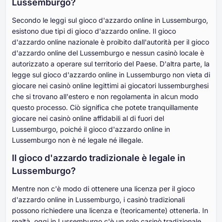
Lussemburgo?
Secondo le leggi sul gioco d'azzardo online in Lussemburgo,
esistono due tipi di gioco d'azzardo online. Il gioco
d'azzardo online nazionale è proibito dall'autorità per il gioco
d'azzardo online del Lussemburgo e nessun casinò locale è
autorizzato a operare sul territorio del Paese. D'altra parte, la
legge sul gioco d'azzardo online in Lussemburgo non vieta di
giocare nei casinò online legittimi ai giocatori lussemburghesi
che si trovano all'estero e non regolamenta in alcun modo
questo processo. Ciò significa che potete tranquillamente
giocare nei casinò online affidabili al di fuori del
Lussemburgo, poiché il gioco d'azzardo online in
Lussemburgo non è né legale né illegale.
Il gioco d'azzardo tradizionale è legale in
Lussemburgo?
Mentre non c'è modo di ottenere una licenza per il gioco
d'azzardo online in Lussemburgo, i casinò tradizionali
possono richiedere una licenza e (teoricamente) ottenerla. In
realtà, oggi in Lussemburgo c'è un solo casinò tradizionale