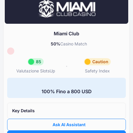
Supporto e cura
90
Strumenti per il gioco responsabile
60
Miami Club
50
%
Casino Match
85
Caution
Valutazione SlotsUp
Safety Index
Valutazione SlotsUp
Safety I
85
Caution
⁦100%⁩ Fino a ⁦800 USD⁩
Great reputazione
Miami 
Licenza
Reputazione e trasparenza del
85
della licenza
Key Details
Reputazione
85
Valutazione dei casinò seconda
Ask AI Assistant
Bonus
85
stessa proprietà