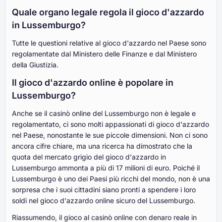
Quale organo legale regola il gioco d'azzardo
in Lussemburgo?
Tutte le questioni relative al gioco d'azzardo nel Paese sono
regolamentate dal Ministero delle Finanze e dal Ministero
della Giustizia.
Il gioco d'azzardo online è popolare in
Lussemburgo?
Anche se il casinò online del Lussemburgo non è legale e
regolamentato, ci sono molti appassionati di gioco d'azzardo
nel Paese, nonostante le sue piccole dimensioni. Non ci sono
ancora cifre chiare, ma una ricerca ha dimostrato che la
quota del mercato grigio del gioco d'azzardo in
Lussemburgo ammonta a più di 17 milioni di euro. Poiché il
Lussemburgo è uno dei Paesi più ricchi del mondo, non è una
sorpresa che i suoi cittadini siano pronti a spendere i loro
soldi nel gioco d'azzardo online sicuro del Lussemburgo.
Riassumendo, il gioco al casinò online con denaro reale in