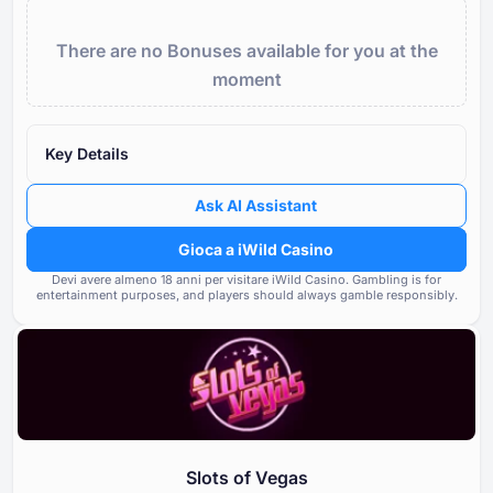
Valutazione SlotsUp
Safety I
81
Caution
There are no Bonuses available for you at the
Great reputazione
iWild 
moment
Licenza
Reputazione e trasparenza del
80
della licenza
Reputazione
70
Key Details
Valutazione dei casinò seconda
Bonus
80
stessa proprietà
Ask AI Assistant
Opzioni bancarie
80
Frequenza e gravità dei probl
Gioca a iWild Casino
dagli utenti del casinò
Giochi e fornitori
100
Devi avere almeno ⁦⁦18⁩⁩ anni per visitare iWild Casino.
Gambling is for
entertainment purposes, and players should always gamble responsibly.
Conformità agli standard norma
Termini e condizioni
80
requisiti di licenza
Supporto e cura
80
Strumenti per il gioco responsabile
80
Slots of Vegas