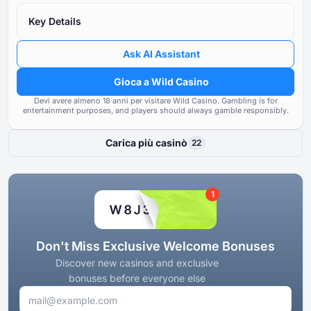
Licenza
Reputazione e trasparenza del
30
della licenza
Key Details
Reputazione
60
Valutazione dei casinò seconda
Ask AI Assistant
Bonus
93
stessa proprietà
Gioca a Wild Casino
Opzioni bancarie
80
Frequenza e gravità dei probl
Devi avere almeno ⁦⁦18⁩⁩ anni per visitare Wild Casino.
Gambling is for
dagli utenti del casinò
entertainment purposes, and players should always gamble responsibly.
Giochi e fornitori
70
Conformità agli standard norma
Carica più casinò
22
Termini e condizioni
80
requisiti di licenza
Supporto e cura
87
1
Strumenti per il gioco responsabile
60
Don't Miss Exclusive Welcome Bonuses
Discover new casinos and exclusive
bonuses before everyone else