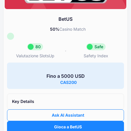
BetUS
50
%
Casino Match
80
Safe
Valutazione SlotsUp
Safety Index
Valutazione SlotsUp
Safety Inde
80
Safe
Fino a ⁦5000 USD⁩
Great reputazione
BetUS
CAS200
Licenza
Reputazione e trasparenza del
80
della licenza
Reputazione
80
Key Details
Valutazione dei casinò seconda
Bonus
100
stessa proprietà
Ask AI Assistant
Opzioni bancarie
90
Frequenza e gravità dei probl
Gioca a BetUS
dagli utenti del casinò