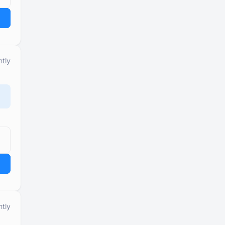
ntly
ntly