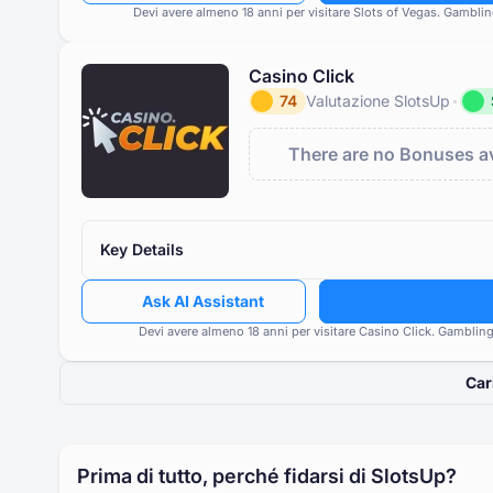
Devi avere almeno ⁦⁦18⁩⁩ anni per visitare Slots of Vegas.
Gambling
Opzioni bancarie
80
Frequenza e gravità dei pro
dagli utenti del casinò
Giochi e fornitori
70
Casino Click
Conformità agli standard nor
74
Valutazione SlotsUp
Termini e condizioni
90
requisiti di licenza
Valutazione SlotsUp
Safety In
There are no Bonuses av
Supporto e cura
74
Safe
90
Media reputazione
Casino C
Licenza
Reputazione e trasparenza 
70
Strumenti per il gioco responsabile
Località:
60
Stati 
proprietario della licenza
Valuta:
USD
Reputazione
Key Details
50
Lingua dell'inte
Valutazione dei casinò seco
Lingua di supp
Bonus
80
stessa proprietà
Ask AI Assistant
Devi avere almeno ⁦⁦18⁩⁩ anni per visitare Casino Click.
Gambling 
Opzioni bancarie
75
Frequenza e gravità dei pr
segnalati dagli utenti del c
Car
Giochi e fornitori
80
Conformità agli standard no
Termini e condizioni
80
requisiti di licenza
Prima di tutto, perché fidarsi di SlotsUp?
Supporto e cura
80