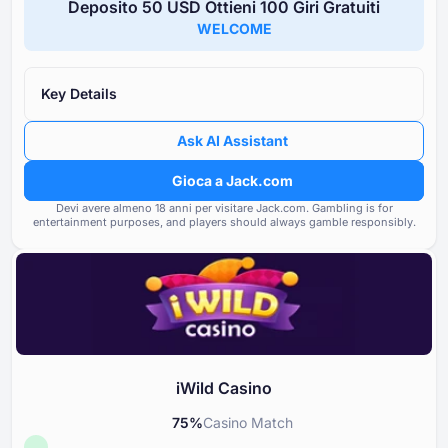
85
Caution
Deposito ⁦50 USD⁩ Ottieni ⁦100 G⁩iri Gratuiti
Great reputazione
Jack.c
WELCOME
Licenza
Reputazione e trasparenza del
85
della licenza
Reputazione
85
Key Details
Valutazione dei casinò seconda
Bonus
85
stessa proprietà
Ask AI Assistant
Opzioni bancarie
85
Frequenza e gravità dei probl
Gioca a Jack.com
dagli utenti del casinò
Giochi e fornitori
Devi avere almeno ⁦⁦18⁩⁩ anni per visitare Jack.com.
Gambling is for
90
entertainment purposes, and players should always gamble responsibly.
Conformità agli standard norma
Termini e condizioni
85
requisiti di licenza
Supporto e cura
85
Strumenti per il gioco responsabile
80
iWild Casino
75
%
Casino Match