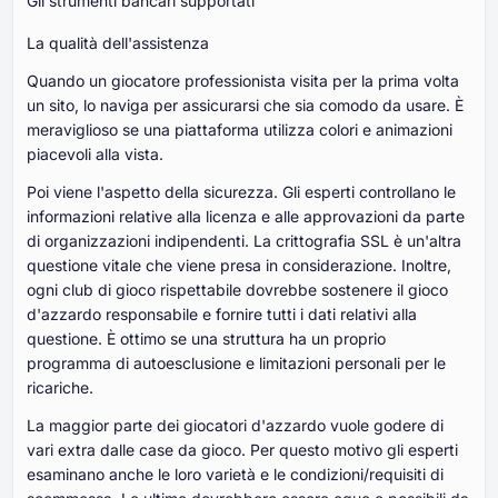
Gli strumenti bancari supportati
La qualità dell'assistenza
Quando un giocatore professionista visita per la prima volta
un sito, lo naviga per assicurarsi che sia comodo da usare. È
meraviglioso se una piattaforma utilizza colori e animazioni
piacevoli alla vista.
Poi viene l'aspetto della sicurezza. Gli esperti controllano le
informazioni relative alla licenza e alle approvazioni da parte
di organizzazioni indipendenti. La crittografia SSL è un'altra
questione vitale che viene presa in considerazione. Inoltre,
ogni club di gioco rispettabile dovrebbe sostenere il gioco
d'azzardo responsabile e fornire tutti i dati relativi alla
questione. È ottimo se una struttura ha un proprio
programma di autoesclusione e limitazioni personali per le
ricariche.
La maggior parte dei giocatori d'azzardo vuole godere di
vari extra dalle case da gioco. Per questo motivo gli esperti
esaminano anche le loro varietà e le condizioni/requisiti di