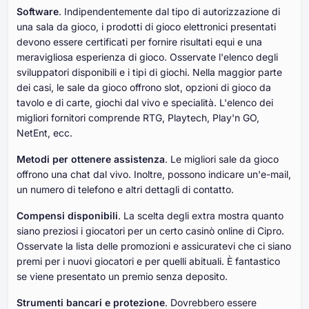
Software
. Indipendentemente dal tipo di autorizzazione di
una sala da gioco, i prodotti di gioco elettronici presentati
devono essere certificati per fornire risultati equi e una
meravigliosa esperienza di gioco. Osservate l'elenco degli
sviluppatori disponibili e i tipi di giochi. Nella maggior parte
dei casi, le sale da gioco offrono slot, opzioni di gioco da
tavolo e di carte, giochi dal vivo e specialità. L'elenco dei
migliori fornitori comprende RTG, Playtech, Play'n GO,
NetEnt, ecc.
Metodi per ottenere assistenza
. Le migliori sale da gioco
offrono una chat dal vivo. Inoltre, possono indicare un'e-mail,
un numero di telefono e altri dettagli di contatto.
Compensi disponibili
. La scelta degli extra mostra quanto
siano preziosi i giocatori per un certo casinò online di Cipro.
Osservate la lista delle promozioni e assicuratevi che ci siano
premi per i nuovi giocatori e per quelli abituali. È fantastico
se viene presentato un premio senza deposito.
Strumenti bancari e protezione
. Dovrebbero essere