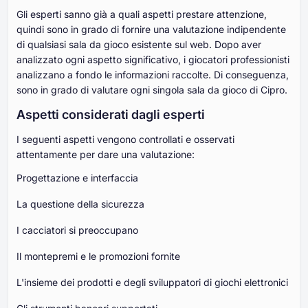
Gli esperti sanno già a quali aspetti prestare attenzione,
quindi sono in grado di fornire una valutazione indipendente
di qualsiasi sala da gioco esistente sul web. Dopo aver
analizzato ogni aspetto significativo, i giocatori professionisti
analizzano a fondo le informazioni raccolte. Di conseguenza,
sono in grado di valutare ogni singola sala da gioco di Cipro.
Aspetti considerati dagli esperti
I seguenti aspetti vengono controllati e osservati
attentamente per dare una valutazione:
Progettazione e interfaccia
La questione della sicurezza
I cacciatori si preoccupano
Il montepremi e le promozioni fornite
L'insieme dei prodotti e degli sviluppatori di giochi elettronici