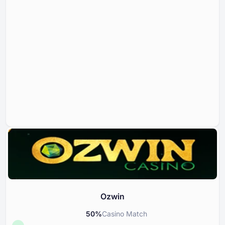
Ozwin
50
%
Casino Match