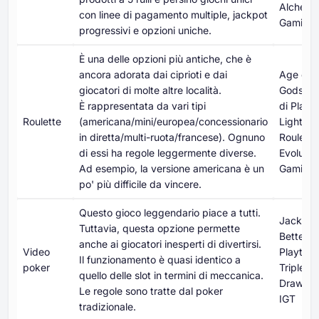
Alchem
con linee di pagamento multiple, jackpot
Gaming
progressivi e opzioni uniche.
È una delle opzioni più antiche, che è
ancora adorata dai ciprioti e dai
Age of t
giocatori di molte altre località.
Gods Ro
È rappresentata da vari tipi
di Playt
Roulette
(americana/mini/europea/concessionario
Lightnin
in diretta/multi-ruota/francese). Ognuno
Roulette
di essi ha regole leggermente diverse.
Evolutio
Ad esempio, la versione americana è un
Gaming
po' più difficile da vincere.
Questo gioco leggendario piace a tutti.
Jacks or
Tuttavia, questa opzione permette
Better di
anche ai giocatori inesperti di divertirsi.
Video
Playtec
Il funzionamento è quasi identico a
poker
Triple Pl
quello delle slot in termini di meccanica.
Draw Po
Le regole sono tratte dal poker
IGT
tradizionale.