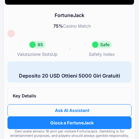
Strumenti per il gioco responsabile
85
FortuneJack
75
%
Casino Match
85
Safe
Valutazione SlotsUp
Safety Index
Valutazione SlotsUp
Safety Inde
85
Safe
Deposito ⁦20 USD⁩ Ottieni ⁦5000 G⁩iri Gratuiti
Great reputazione
FortuneJa
Licenza
Reputazione e trasparenza del
85
della licenza
Key Details
Reputazione
90
Valutazione dei casinò seconda
Ask AI Assistant
Bonus
90
stessa proprietà
Gioca a FortuneJack
Opzioni bancarie
85
Frequenza e gravità dei probl
Devi avere almeno ⁦⁦18⁩⁩ anni per visitare FortuneJack.
Gambling is for
dagli utenti del casinò
entertainment purposes, and players should always gamble responsibly.
Giochi e fornitori
85