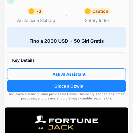
73
Caution
Valutazione SlotsUp
Safety Index
Valutazione SlotsUp
Safety I
73
Caution
Fino a ⁦2000 USD⁩ + ⁦50 G⁩iri Gratis
Media reputazione
Ozwin
Licenza
Reputazione e trasparenza del
0
della licenza
Key Details
Reputazione
80
Valutazione dei casinò seconda
Ask AI Assistant
Bonus
95
stessa proprietà
Gioca a Ozwin
Opzioni bancarie
80
Frequenza e gravità dei prob
Devi avere almeno ⁦⁦18⁩⁩ anni per visitare Ozwin.
Gambling is for entertainment
segnalati dagli utenti del casi
purposes, and players should always gamble responsibly.
Giochi e fornitori
80
Conformità agli standard norma
Termini e condizioni
80
requisiti di licenza
Supporto e cura
85