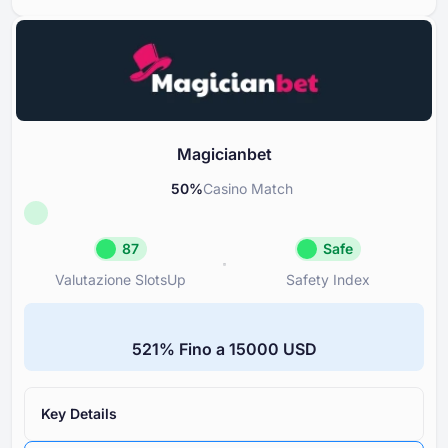
Conformità agli standard norma
Termini e condizioni
85
requisiti di licenza
Supporto e cura
85
Strumenti per il gioco responsabile
75
Magicianbet
50
%
Casino Match
87
Safe
Valutazione SlotsUp
Safety Index
Valutazione SlotsUp
Safety Inde
87
Safe
⁦521%⁩ Fino a ⁦15000 USD⁩
Great reputazione
Magicianb
Licenza
Reputazione e trasparenza del
85
della licenza
Key Details
Reputazione
90
Valutazione dei casinò seconda