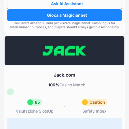
Ask AI Assistant
Bonus
80
stessa proprietà
Gioca a Magicianbet
Opzioni bancarie
85
Frequenza e gravità dei probl
Devi avere almeno ⁦⁦18⁩⁩ anni per visitare Magicianbet.
Gambling is for
dagli utenti del casinò
entertainment purposes, and players should always gamble responsibly.
Giochi e fornitori
100
Conformità agli standard norma
Termini e condizioni
85
requisiti di licenza
Supporto e cura
85
Strumenti per il gioco responsabile
85
Jack.com
100
%
Casino Match
85
Caution
Valutazione SlotsUp
Safety Index
Valutazione SlotsUp
Safety I