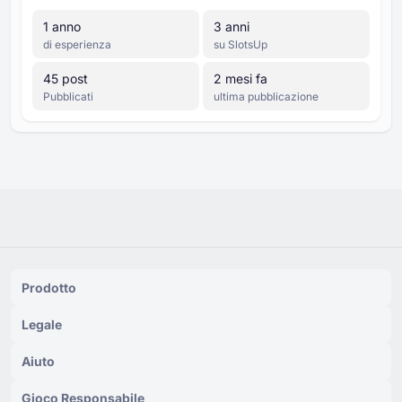
⁦1⁩ anno
⁦3⁩ anni
di esperienza
su SlotsUp
⁦45⁩ post
2 mesi fa
Pubblicati
ultima pubblicazione
Prodotto
Legale
Aiuto
Gioco Responsabile