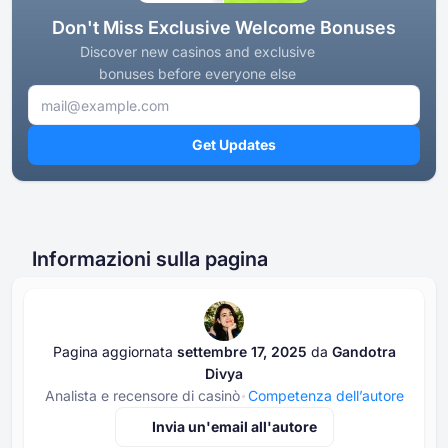
Don't Miss Exclusive Welcome Bonuses
Discover new casinos and exclusive
bonuses before everyone else
Get Updates
Informazioni sulla pagina
Pagina aggiornata
settembre ⁦⁦17⁩⁩, ⁦⁦2025⁩⁩
da
Gandotra
Divya
Analista e recensore di casinò
Competenza dell’autore
Invia un'email all'autore