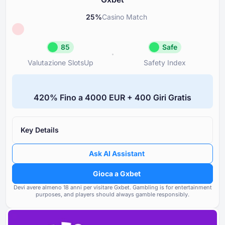
25
%
Casino Match
85
Safe
Valutazione SlotsUp
Safety Index
Valutazione SlotsUp
Safety Inde
85
Safe
⁦420%⁩ Fino a ⁦4000 EUR⁩ + ⁦400 G⁩iri Gratis
Great reputazione
Gxbet
Licenza
Reputazione e trasparenza del
85
della licenza
Key Details
Reputazione
85
Valutazione dei casinò seconda
Ask AI Assistant
Bonus
85
stessa proprietà
Gioca a Gxbet
Opzioni bancarie
85
Frequenza e gravità dei probl
Devi avere almeno ⁦⁦18⁩⁩ anni per visitare Gxbet.
Gambling is for entertainment
dagli utenti del casinò
purposes, and players should always gamble responsibly.
Giochi e fornitori
85
Conformità agli standard norma
Termini e condizioni
85
requisiti di licenza