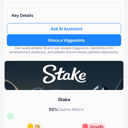
della licenza
Reputazione
80
Key Details
Valutazione dei casinò seconda
Bonus
80
stessa proprietà
Ask AI Assistant
Opzioni bancarie
80
Frequenza e gravità dei probl
Gioca a Viggoslots
dagli utenti del casinò
Giochi e fornitori
80
Devi avere almeno ⁦⁦18⁩⁩ anni per visitare Viggoslots.
Gambling is for
entertainment purposes, and players should always gamble responsibly.
Conformità agli standard norma
Termini e condizioni
80
requisiti di licenza
Supporto e cura
80
Strumenti per il gioco responsabile
80
Stake
50
%
Casino Match
79
Unsafe