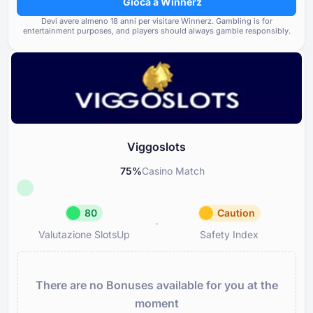
Gioca a Winnerz
Opzioni bancarie
60
Frequenza e gravità dei probl
Devi avere almeno ⁦⁦18⁩⁩ anni per visitare Winnerz.
Gambling is for
dagli utenti del casinò
entertainment purposes, and players should always gamble responsibly.
Giochi e fornitori
70
Conformità agli standard norma
Termini e condizioni
80
requisiti di licenza
Supporto e cura
87
Strumenti per il gioco responsabile
80
Viggoslots
75
%
Casino Match
80
Caution
Valutazione SlotsUp
Safety Index
Valutazione SlotsUp
Safety I
80
Caution
There are no Bonuses available for you at the
Great reputazione
Viggos
moment
Licenza
Reputazione e trasparenza del
80