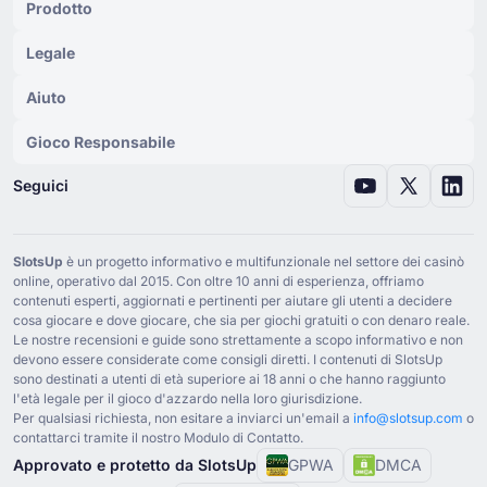
Prodotto
Best Zimpler Casinos Online
(
Inglese
)
Legale
Aiuto
Gioco Responsabile
Seguici
SlotsUp
è un progetto informativo e multifunzionale nel settore dei casinò
online, operativo dal ⁦2015⁩. Con oltre ⁦10⁩ anni di esperienza, offriamo
contenuti esperti, aggiornati e pertinenti per aiutare gli utenti a decidere
cosa giocare e dove giocare, che sia per giochi gratuiti o con denaro reale.
Le nostre recensioni e guide sono strettamente a scopo informativo e non
devono essere considerate come consigli diretti. I contenuti di SlotsUp
sono destinati a utenti di età superiore ai ⁦18⁩ anni o che hanno raggiunto
l'età legale per il gioco d'azzardo nella loro giurisdizione.
Per qualsiasi richiesta, non esitare a inviarci un'email a
info@slotsup.com
o
contattarci tramite il nostro Modulo di Contatto.
Approvato e protetto da SlotsUp
GPWA
DMCA