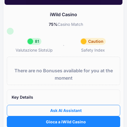
iWild Casino
75
%
Casino Match
81
Caution
Valutazione SlotsUp
Safety Index
Valutazione SlotsUp
Safety I
81
Caution
There are no Bonuses available for you at the
Great reputazione
iWild 
moment
Licenza
Reputazione e trasparenza del
80
della licenza
Reputazione
70
Key Details
Valutazione dei casinò seconda
Bonus
80
stessa proprietà
Ask AI Assistant
Opzioni bancarie
80
Frequenza e gravità dei probl
Gioca a iWild Casino
dagli utenti del casinò