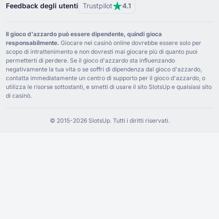
Feedback degli utenti
Trustpilot
4.1
Il gioco d'azzardo può essere dipendente, quindi gioca
responsabilmente.
Giocare nei casinò online dovrebbe essere solo per
scopo di intrattenimento e non dovresti mai giocare più di quanto puoi
permetterti di perdere. Se il gioco d'azzardo sta influenzando
negativamente la tua vita o se soffri di dipendenza dal gioco d'azzardo,
contatta immediatamente un centro di supporto per il gioco d'azzardo, o
utilizza le risorse sottostanti, e smetti di usare il sito SlotsUp e qualsiasi sito
di casinò.
© ⁦2015⁩-⁦2026 S⁩lotsUp. Tutti i diritti riservati.