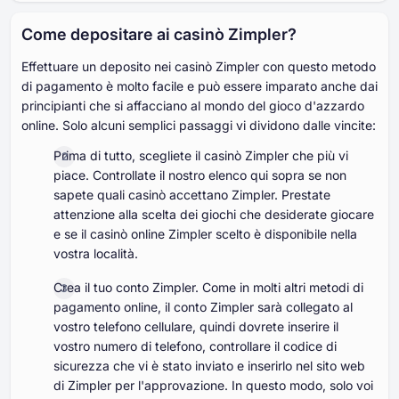
Come depositare ai casinò Zimpler?
Effettuare un deposito nei casinò Zimpler con questo metodo
di pagamento è molto facile e può essere imparato anche dai
principianti che si affacciano al mondo del gioco d'azzardo
online. Solo alcuni semplici passaggi vi dividono dalle vincite:
Prima di tutto, scegliete il casinò Zimpler che più vi
piace. Controllate il nostro elenco qui sopra se non
sapete quali casinò accettano Zimpler. Prestate
attenzione alla scelta dei giochi che desiderate giocare
e se il casinò online Zimpler scelto è disponibile nella
vostra località.
Crea il tuo conto Zimpler. Come in molti altri metodi di
pagamento online, il conto Zimpler sarà collegato al
vostro telefono cellulare, quindi dovrete inserire il
vostro numero di telefono, controllare il codice di
sicurezza che vi è stato inviato e inserirlo nel sito web
di Zimpler per l'approvazione. In questo modo, solo voi