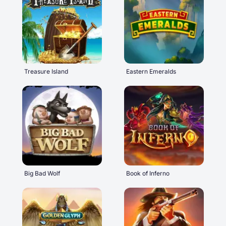
Treasure Island
Eastern Emeralds
Big Bad Wolf
Book of Inferno