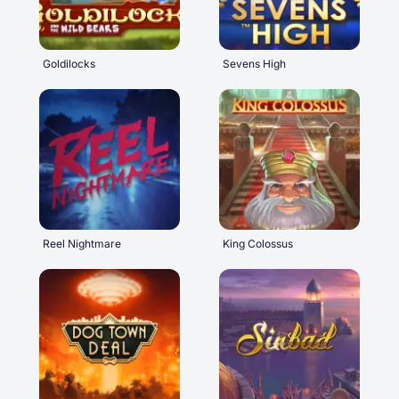
Goldilocks
Sevens High
Reel Nightmare
King Colossus