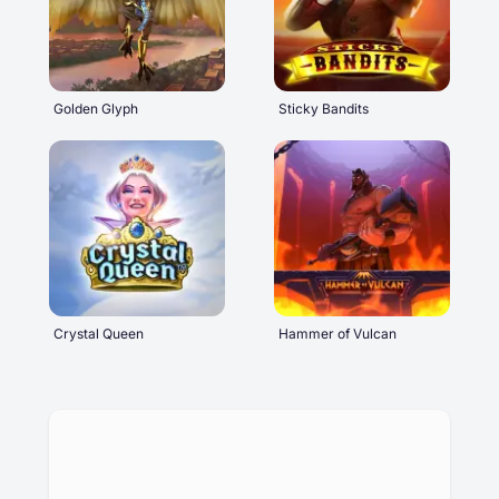
Golden Glyph
Sticky Bandits
Crystal Queen
Hammer of Vulcan