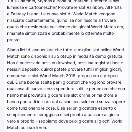
Tut's Chamber, Mythos e Book of Pharaon. Preferite le slot
luminose e cartoonesche? Provate le slot Rainbow, All Fruits
e Fantasy Island. Le nuove slot di World Match vengono
rilasciate costantemente, quindi se non riuscite a trovare
quello che desiderate nell'elenco dei giochi World Match ora,
rimanete sintonizzati e probabilmente lo otterrete molto
presto.
Siamo lieti di annunciare che tutte le migliori slot online World
Match sono disponibili su SlotsUp in modalità demo gratuita.
Non è necessario nessun download, nessuna registrazione e
nessun deposito, quindi potete provare tutti i migliori giochi,
comprese le slot World Match 2016, proprio ora e proprio
qui. È una buona scelta per i giocatori che vogliono provare
qualcosa di nuovo senza spendere soldi e per coloro che non
hanno mai provato a giocare alle slot online prima d'ora e
hanno paura di iniziare dal casinò con soldi veri senza sapere
come funzionano le cose. E se sei un giocatore esperto o
semplicemente coraggioso e sei pronto a passare al gioco
vero e proprio - sappiamo dove puoi giocare ai giochi World
Match con soldi veri.