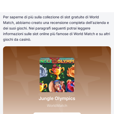
World Match Slots Online
Per saperne di più sulla collezione di slot gratuite di World
Match, abbiamo creato una recensione completa dell'azienda e
dei suoi giochi. Nei paragrafi seguenti potrai leggere
Casinò Online
informazioni sulle slot online più famose di World Match e su altri
Casinò Online
Slot Machine Gratis
Giochi di Casinò Gratuiti
Bonus Casinò
giochi da casinò.
Slot Machine Gratis
Per tipo
Per tipo
PER TIPO
Per tipo
Giochi di Casinò Gratuiti
Per metodo di pagamento
Per caratteristiche
GIOCHI DA TAVOLO DA CASINÒ GRATUITI
Bonus Casinò
Per deposito minimo
Per fornitori
Per paesi
Slot popolari
Jungle Olympics
WorldMatch