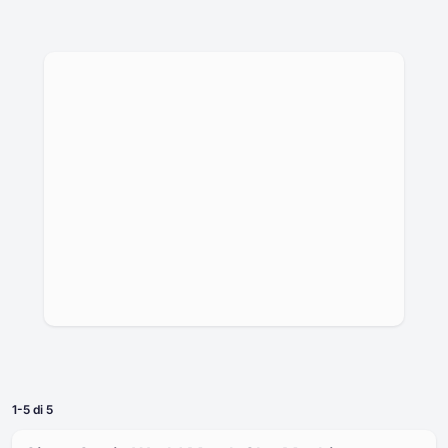
⁦⁦⁦1⁩⁩⁩-⁦⁦5⁩⁩ di ⁦5⁩