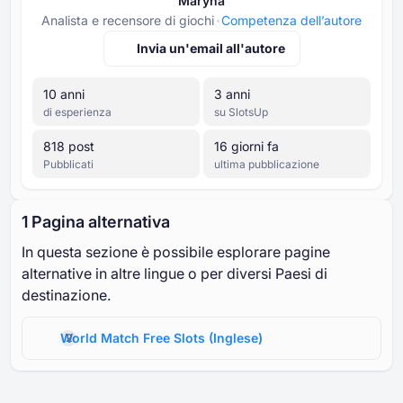
Maryna
Analista e recensore di giochi
Competenza dell’autore
Invia un'email all'autore
⁦10⁩ anni
⁦3⁩ anni
di esperienza
su SlotsUp
⁦818⁩ post
16 giorni fa
Pubblicati
ultima pubblicazione
⁦1 P⁩agina alternativa
In questa sezione è possibile esplorare pagine
alternative in altre lingue o per diversi Paesi di
destinazione.
World Match Free Slots
(
Inglese
)