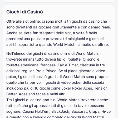
Giochi di Casinò
Oltre alle slot online, ci sono molti altri giochi da casinò che
sono divertenti da giocare gratuitamente e con denaro reale.
Anche se siete fan sfegatati delle slot, a volte è bello
prendersi una pausa e provare altri minigiochi e giochi di
abilità, soprattutto quando World Match ha molto da offrire.
Nell'elenco dei giochi di casinò online di World Match,
troverete innanzitutto diversi tipi di roulette. Ci sono le
roulette americana, francese, Fair e Timer, ciascuna in tre
edizioni: regular, Pro e Privee. Se vi piace giocare a video
poker, i giochi di casinò gratis di World Match sono proprio
quello che fa per voi. I giochi di video poker della società
includono più di 10 giochi come Joker Poker Aces, Tens or
Better, Aces and faces e molti altri.
Tra i giochi di casinò gratis di World Match troverete anche
tutto ciò che gli appassionati di giochi da tavolo possono
sognare. Casino Hold'em, BlackJack, Baccarat, Craps, Hi-Lo
e questo non è l'elenco completo dei giochi World Match.