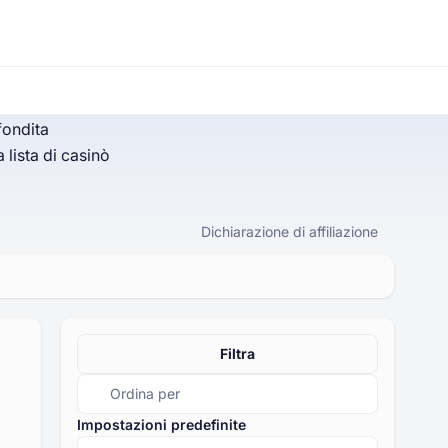
e agli elevati
fondita
 lista di casinò
Dichiarazione di affiliazione
Filtra
Ordina per
Impostazioni predefinite