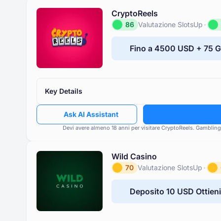
segnalati dagli utenti del c
Giochi e fornitori
80
CryptoReels
Conformità agli standard no
86
Valutazione SlotsUp
Termini e condizioni
80
requisiti di licenza
Valutazione SlotsUp
Safety In
Fino a ⁦4500 USD⁩ + ⁦75 G⁩
Supporto e cura
86
Safe
80
Great reputazione
CryptoR
Licenza
Reputazione e trasparenza 
70
Strumenti per il gioco responsabile
Località:
80
Stati 
della licenza
Valuta:
USD
Reputazione
Key Details
70
Lingua dell'int
Valutazione dei casinò seco
Lingua di supp
Bonus
90
stessa proprietà
Ask AI Assistant
Devi avere almeno ⁦⁦18⁩⁩ anni per visitare CryptoReels.
Gambling 
Opzioni bancarie
80
Frequenza e gravità dei pr
dagli utenti del casinò
Giochi e fornitori
75
Wild Casino
Conformità agli standard no
70
Valutazione SlotsUp
Termini e condizioni
100
requisiti di licenza
Valutazione SlotsUp
Safet
Deposito ⁦10 USD⁩ Ottieni 
Supporto e cura
70
Caution
100
Media reputazione
Wild
Licenza
Reputazione e trasparenza 
30
Strumenti per il gioco responsabile
100
Località:
St