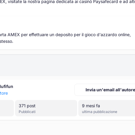
 visitate la nostra pagina dedicata ai casinò Paysafecard e ad altr
carta AMEX per effettuare un deposito per il gioco d'azzardo online,
stesso.
lufifun
Invia un'email all'autor
tore
⁦371⁩ post
9 mesi fa
Pubblicati
ultima pubblicazione