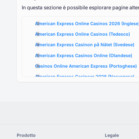
In questa sezione è possibile esplorare pagine altern
American Express Online Casinos 2026
(
Inglese
American Express Online Casinos
(
Tedesco
)
American Express Casinon på Nätet
(
Svedese
)
American Express Casinos Online
(
Olandese
)
Casinos Online American Express
(
Portoghese
)
American Express Casinoer 2026
(
Norvegese
)
American Express Online Casinoer
(
Danese
)
Casinos Qui Accepte American Express
(
France
Casinos en Línea con American Express
(
Spagn
Prodotto
Legale