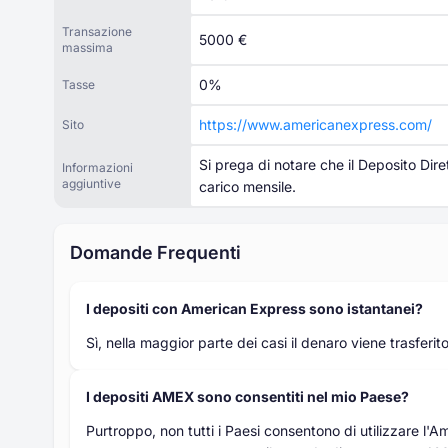
Transazione
5000 €
massima
0%
Tasse
https://www.americanexpress.com/
Sito
Si prega di notare che il Deposito Dire
Informazioni
aggiuntive
carico mensile.
Domande Frequenti
I depositi con American Express sono istantanei?
Sì, nella maggior parte dei casi il denaro viene trasferi
I depositi AMEX sono consentiti nel mio Paese?
Purtroppo, non tutti i Paesi consentono di utilizzare l