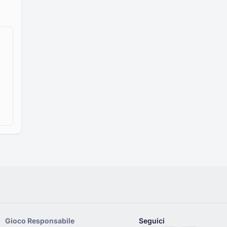
Gioco Responsabile
Seguici