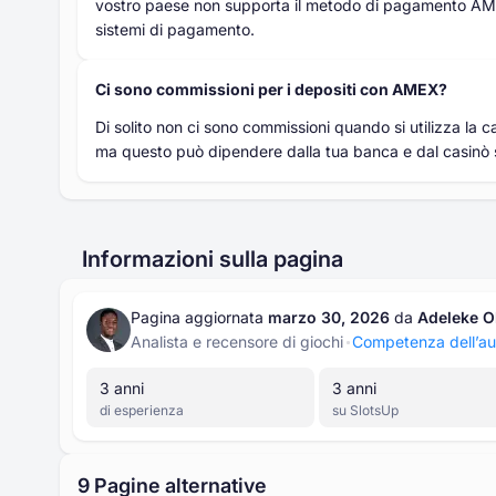
vostro paese non supporta il metodo di pagamento AMEX,
sistemi di pagamento.
Ci sono commissioni per i depositi con AMEX?
Di solito non ci sono commissioni quando si utilizza la 
ma questo può dipendere dalla tua banca e dal casinò 
Informazioni sulla pagina
Pagina aggiornata
marzo ⁦⁦30⁩⁩, ⁦⁦2026⁩⁩
da
Adeleke O
Analista e recensore di giochi
Competenza dell’au
⁦3⁩ anni
⁦3⁩ anni
di esperienza
su SlotsUp
⁦9 P⁩agine alternative