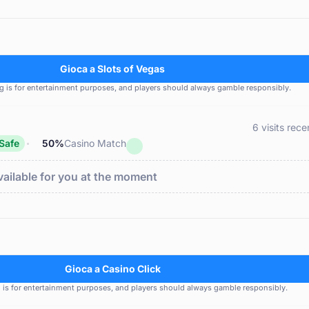
el proprietario
Uniti d'America
90
rfaccia:
ITA
dari sotto la
–
orto:
ITA
Gioca a Slots of Vegas
 is for entertainment purposes, and players should always gamble responsibly.
blemi segnalati
80
⁦6⁩ visits rece
mativi e ai
Safe
50
%
Casino Match
100
dex
ailable for you at the moment
lick
del
Uniti d'America
100
rfaccia:
ITA
ndari sotto la
–
orto:
ITA
Gioca a Casino Click
is for entertainment purposes, and players should always gamble responsibly.
oblemi
100