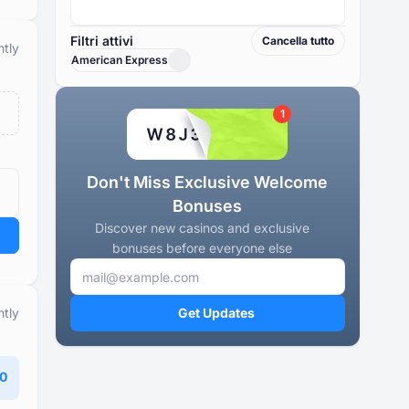
Filtri attivi
Cancella tutto
ntly
American Express
1
Don't Miss Exclusive Welcome
Bonuses
Discover new casinos and exclusive
bonuses before everyone else
ntly
Get Updates
0