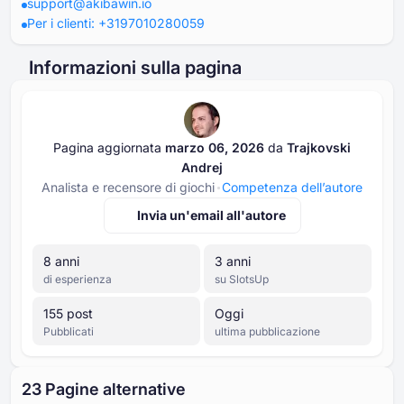
support@akibawin.io
Per i clienti: +⁦3197010280059⁩
Informazioni sulla pagina
Pagina aggiornata
marzo ⁦⁦06⁩⁩, ⁦⁦2026⁩⁩
da
Trajkovski
Andrej
Analista e recensore di giochi
Competenza dell’autore
Invia un'email all'autore
⁦8⁩ anni
⁦3⁩ anni
di esperienza
su SlotsUp
⁦155⁩ post
Oggi
Pubblicati
ultima pubblicazione
⁦23 P⁩agine alternative