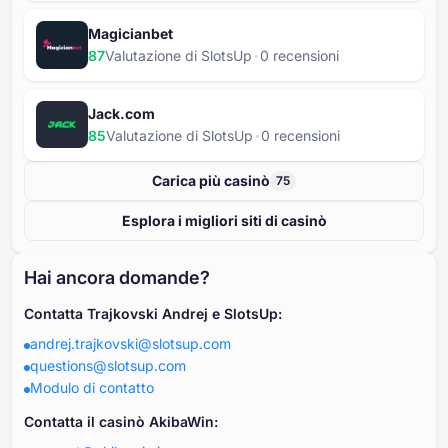
Magicianbet
87
Valutazione di SlotsUp
⁦0⁩ recensioni
Jack.com
85
Valutazione di SlotsUp
⁦0⁩ recensioni
Carica più casinò
75
Esplora i migliori siti di casinò
Hai ancora domande?
Contatta Trajkovski Andrej e SlotsUp:
andrej.trajkovski@slotsup.com
questions@slotsup.com
Modulo di contatto
Contatta il casinò AkibaWin: