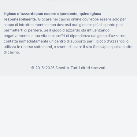
Il gioco d'azzardo può essere dipendente, quindi gioca
responsabilmente.
Giocare nei casinò online dovrebbe essere solo per
scopo di intrattenimento e non dovresti mai giocare più di quanto puoi
permetterti di perdere. Se il gioco d'azzardo sta influenzando
negativamente la tua vita o se soffri di dipendenza dal gioco d'azzardo,
contatta immediatamente un centro di supporto per il gioco d'azzardo, o
utilizza le risorse sottostanti, e smetti di usare il sito SlotsUp e qualsiasi sito
di casinò.
© ⁦2015⁩-⁦2026 S⁩lotsUp. Tutti i diritti riservati.