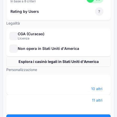
In base a ⁦8⁩ criteri
Rating by Users
?
Legalità
CGA (Curacao)
Licenza
Non opera in Stati Uniti d'America
Esplora i casinò legali in Stati Uniti d'America
Personalizzazione
⁦10⁩ altri
⁦11⁩ altri