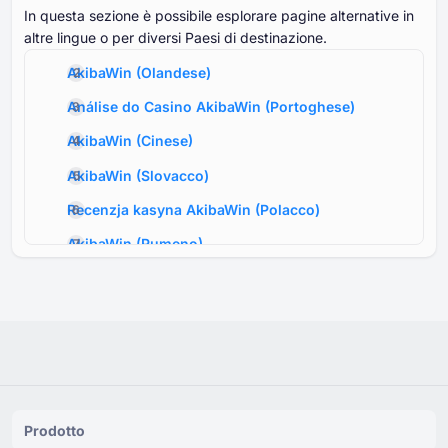
In questa sezione è possibile esplorare pagine alternative in
altre lingue o per diversi Paesi di destinazione.
AkibaWin
(
Olandese
)
Análise do Casino AkibaWin
(
Portoghese
)
AkibaWin
(
Cinese
)
AkibaWin
(
Slovacco
)
Recenzja kasyna AkibaWin
(
Polacco
)
AkibaWin
(
Rumeno
)
AkibaWin
(
Danese
)
AkibaWin
(
Finlandese
)
AkibaWin
(
Norvegese
)
AkibaWin
(
Svedese
)
AkibaWin Casino Bewertung
(
Tedesco
)
Prodotto