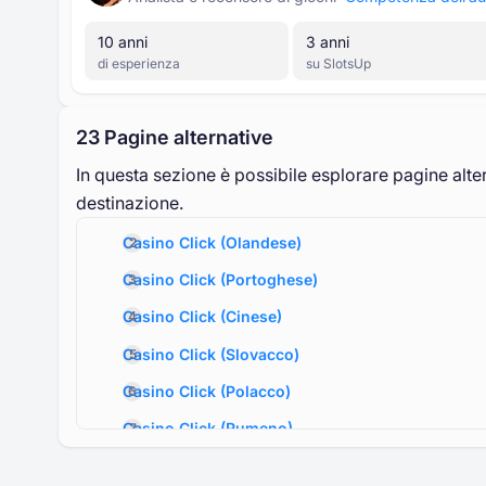
⁦10⁩ anni
⁦3⁩ anni
di esperienza
su SlotsUp
⁦23 P⁩agine alternative
In questa sezione è possibile esplorare pagine altern
destinazione.
Casino Click
(
Olandese
)
Casino Click
(
Portoghese
)
Casino Click
(
Cinese
)
Casino Click
(
Slovacco
)
Casino Click
(
Polacco
)
Casino Click
(
Rumeno
)
Casino Click
(
Danese
)