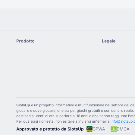
Casino Click
(
Finlandese
)
Casino Click
(
Norvegese
)
Casino Click
(
Svedese
)
Casino Click
(
Tedesco
)
Prodotto
Legale
Casino Click
(
Francese
)
Casino Click
(
Spagnolo
)
Casino Click
(
Coreano
)
Casino Click
(
Ceca
)
Casino Click
(
Ungherese
)
Casino Click
(
Arabo
)
SlotsUp
è un progetto informativo e multifunzionale nel settore dei casin
Casino Click
(
Greco
)
giocare e dove giocare, che sia per giochi gratuiti o con denaro reale
destinati a utenti di età superiore ai ⁦18⁩ anni o che hanno raggiunto l'et
Casino Click
(
Serbo
)
Per qualsiasi richiesta, non esitare a inviarci un'email a
info@slotsup
Casino Click
(
Sloveno
)
Approvato e protetto da SlotsUp
GPWA
DMCA