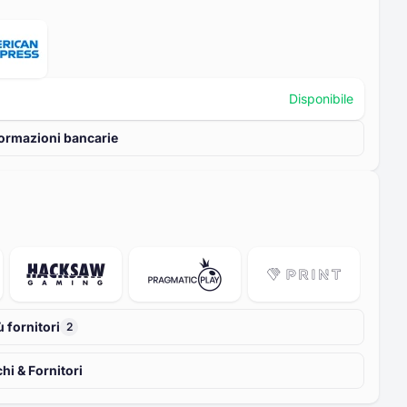
Disponibile
nformazioni bancarie
ù fornitori
2
chi & Fornitori