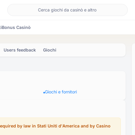
Cerca giochi da casinò e altro
Casino Click
i
Bonus Casinò
Users feedback
Giochi
Giochi e fornitori
s required by law in Stati Uniti d'America and by Casino