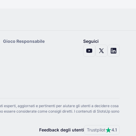
Gioco Responsabile
Seguici
ti esperti, aggiornati e pertinenti per aiutare gli utenti a decidere cosa
o essere considerate come consigli diretti. I contenuti di SlotsUp sono
Feedback degli utenti
Trustpilot
4.1