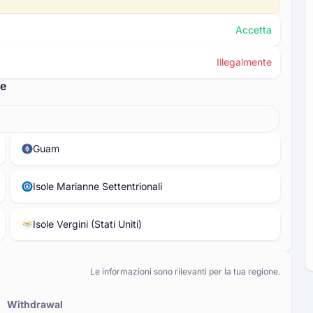
Accetta
Illegalmente
ze
Guam
Isole Marianne Settentrionali
Isole Vergini (Stati Uniti)
Le informazioni sono rilevanti per la tua regione.
Withdrawal