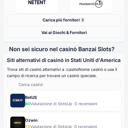
Carica più fornitori
3
Vai ai Giochi & Fornitori
Non sei sicuro nel casinò Banzai Slots?
Siti alternativi di casinò in Stati Uniti d'America
Trova siti di casinò alternativi a :casinoNome casinò o usa il
campo di ricerca per trovare un casinò speciale.
BetUS
80
Valutazione di SlotsUp
⁦0⁩ recensioni
Ozwin
73
Valutazione di SlotsUp
⁦0⁩ recensioni