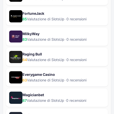
FortuneJack
85
Valutazione di SlotsUp
⁦0⁩ recensioni
MilkyWay
83
Valutazione di SlotsUp
⁦0⁩ recensioni
Raging Bull
64
Valutazione di SlotsUp
⁦0⁩ recensioni
Everygame Casino
63
Valutazione di SlotsUp
⁦0⁩ recensioni
Magicianbet
87
Valutazione di SlotsUp
⁦0⁩ recensioni