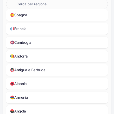
Spagna
Francia
Cambogia
Andorra
Antigua e Barbuda
Albania
Armenia
Angola