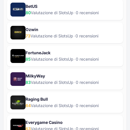
BetUS
80
Valutazione di SlotsUp
⁦0⁩ recensioni
Ozwin
73
Valutazione di SlotsUp
⁦0⁩ recensioni
FortuneJack
85
Valutazione di SlotsUp
⁦0⁩ recensioni
MilkyWay
83
Valutazione di SlotsUp
⁦0⁩ recensioni
Raging Bull
64
Valutazione di SlotsUp
⁦0⁩ recensioni
Everygame Casino
63
Valutazione di SlotsUp
⁦0⁩ recensioni