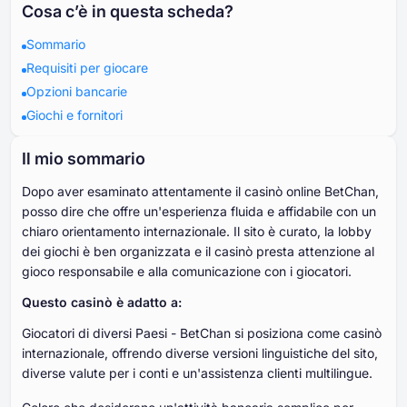
Cosa c’è in questa scheda?
Sommario
Requisiti per giocare
Opzioni bancarie
Giochi e fornitori
Il mio sommario
Dopo aver esaminato attentamente il casinò online BetChan,
posso dire che offre un'esperienza fluida e affidabile con un
chiaro orientamento internazionale. Il sito è curato, la lobby
dei giochi è ben organizzata e il casinò presta attenzione al
gioco responsabile e alla comunicazione con i giocatori.
Questo casinò è adatto a:
Giocatori di diversi Paesi - BetChan si posiziona come casinò
internazionale, offrendo diverse versioni linguistiche del sito,
diverse valute per i conti e un'assistenza clienti multilingue.