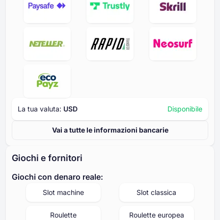
La tua valuta:
USD
Disponibile
Vai a tutte le informazioni bancarie
Giochi e fornitori
Giochi con denaro reale:
Slot machine
Slot classica
Roulette
Roulette europea