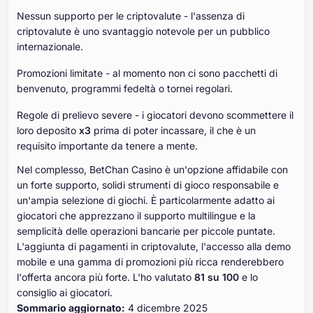
Nessun supporto per le criptovalute - l'assenza di
criptovalute è uno svantaggio notevole per un pubblico
internazionale.
Promozioni limitate - al momento non ci sono pacchetti di
benvenuto, programmi fedeltà o tornei regolari.
Regole di prelievo severe - i giocatori devono scommettere il
loro deposito
x3
prima di poter incassare, il che è un
requisito importante da tenere a mente.
Nel complesso, BetChan Casino è un'opzione affidabile con
un forte supporto, solidi strumenti di gioco responsabile e
un'ampia selezione di giochi. È particolarmente adatto ai
giocatori che apprezzano il supporto multilingue e la
semplicità delle operazioni bancarie per piccole puntate.
L'aggiunta di pagamenti in criptovalute, l'accesso alla demo
mobile e una gamma di promozioni più ricca renderebbero
l'offerta ancora più forte. L'ho valutato
81 su 100
e lo
consiglio ai giocatori.
Sommario aggiornato:
4 dicembre 2025