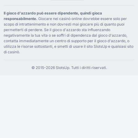
Il gioco d'azzardo può essere dipendente, quindi gioca
responsabilmente.
Giocare nei casinò online dovrebbe essere solo per
scopo di intrattenimento e non dovresti mai giocare più di quanto puoi
permetterti di perdere. Se il gioco d'azzardo sta influenzando
negativamente la tua vita o se soffri di dipendenza dal gioco d'azzardo,
contatta immediatamente un centro di supporto per il gioco d'azzardo, o
utilizza le risorse sottostanti, e smetti di usare il sito SlotsUp e qualsiasi sito
di casinò.
© ⁦2015⁩-⁦2026 S⁩lotsUp. Tutti i diritti riservati.