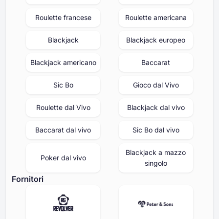
Roulette francese
Roulette americana
Blackjack
Blackjack europeo
Blackjack americano
Baccarat
Sic Bo
Gioco dal Vivo
Roulette dal Vivo
Blackjack dal vivo
Baccarat dal vivo
Sic Bo dal vivo
Blackjack a mazzo
Poker dal vivo
singolo
Fornitori