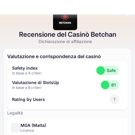
Recensione del Casinò Betchan
Casinò Online
Casinò Online
Slot Machine Gratis
Giochi di Casinò Gratuiti
Bonus Casinò
Dichiarazione di affiliazione
Slot Machine Gratis
Valutazione e corrispondenza del casinò
Per tipo
Per tipo
PER TIPO
Per tipo
Giochi di Casinò Gratuiti
Safety index
Safe
Per metodo di pagamento
Per caratteristiche
GIOCHI DA TAVOLO DA CASINÒ GRATUITI
In base a ⁦4⁩ criteri
Bonus Casinò
Valutazione di SlotsUp
81
Per deposito minimo
Per fornitori
In base a ⁦8⁩ criteri
Rating by Users
?
Per paesi
Slot popolari
Legalità
MGA (Malta)
Licenza