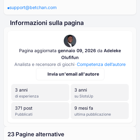
support@betchan.com
Informazioni sulla pagina
Pagina aggiornata
gennaio ⁦⁦09⁩⁩, ⁦⁦2026⁩⁩
da
Adeleke
Olufifun
Analista e recensore di giochi
Competenza dell’autore
Invia un'email all'autore
⁦3⁩ anni
⁦3⁩ anni
di esperienza
su SlotsUp
⁦371⁩ post
9 mesi fa
Pubblicati
ultima pubblicazione
⁦23 P⁩agine alternative