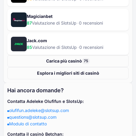
Magicianbet
87
Valutazione di SlotsUp
⁦0⁩ recensioni
Jack.com
85
Valutazione di SlotsUp
⁦0⁩ recensioni
Carica più casinò
75
Esplora i migliori siti di casinò
Hai ancora domande?
Contatta Adeleke Olufifun e SlotsUp:
olufifun.adeleke@slotsup.com
questions@slotsup.com
Modulo di contatto
Contatta il casinò Betchan: