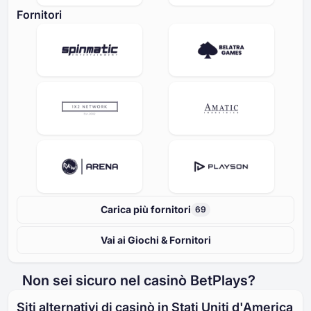
Fornitori
Carica più fornitori
69
Vai ai Giochi & Fornitori
Non sei sicuro nel casinò BetPlays?
Siti alternativi di casinò in Stati Uniti d'America