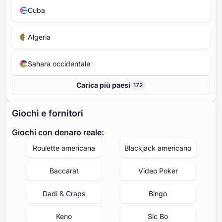
Cuba
Algeria
Sahara occidentale
Carica più paesi
172
Giochi e fornitori
Giochi con denaro reale:
Roulette americana
Blackjack americano
Baccarat
Video Poker
Dadi & Craps
Bingo
Keno
Sic Bo