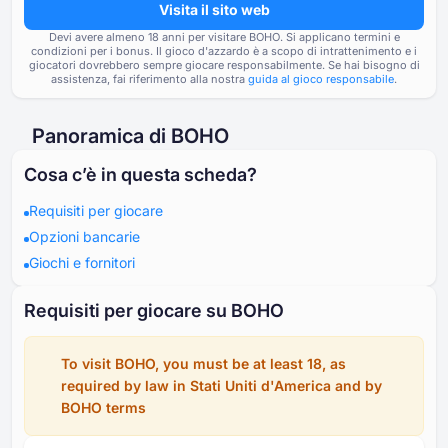
Visita il sito web
Devi avere almeno ⁦⁦18⁩⁩ anni per visitare BOHO.
Si applicano termini e
condizioni per i bonus. Il gioco d'azzardo è a scopo di intrattenimento e i
giocatori dovrebbero sempre giocare responsabilmente. Se hai bisogno di
assistenza, fai riferimento alla nostra
guida al gioco responsabile
.
Panoramica di BOHO
Cosa c’è in questa scheda?
Requisiti per giocare
Opzioni bancarie
Giochi e fornitori
Requisiti per giocare su BOHO
To visit BOHO, you must be at least ⁦18⁩, as
required by law in Stati Uniti d'America and by
BOHO terms