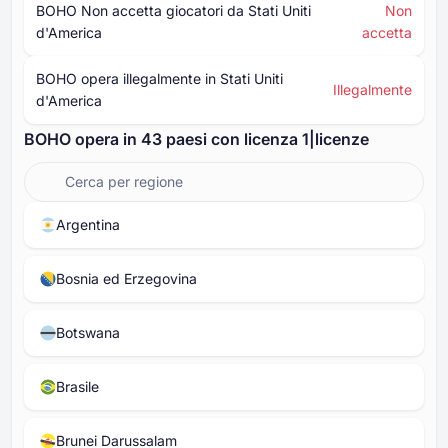
BOHO Non accetta giocatori da Stati Uniti
Non
d'America
accetta
BOHO opera illegalmente in Stati Uniti
Illegalmente
d'America
BOHO opera in ⁦⁦43⁩⁩ paesi con licenza ⁦1⁩|licenze
Argentina
Bosnia ed Erzegovina
Botswana
Brasile
Brunei Darussalam