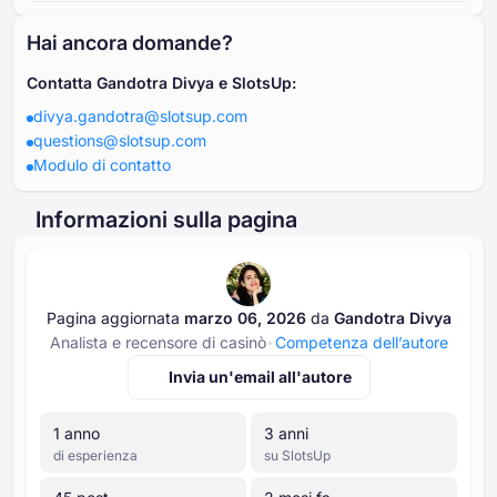
Hai ancora domande?
Contatta Gandotra Divya e SlotsUp:
divya.gandotra@slotsup.com
questions@slotsup.com
Modulo di contatto
Informazioni sulla pagina
Pagina aggiornata
marzo ⁦⁦06⁩⁩, ⁦⁦2026⁩⁩
da
Gandotra Divya
Analista e recensore di casinò
Competenza dell’autore
Invia un'email all'autore
⁦1⁩ anno
⁦3⁩ anni
di esperienza
su SlotsUp