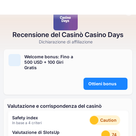
Recensione del Casinò Casino Days
Casinò Online
Casinò Online
Slot Machine Gratis
Giochi di Casinò Gratuiti
Bonus Casinò
Dichiarazione di affiliazione
Slot Machine Gratis
Welcome bonus: Fino a
Per tipo
Per tipo
PER TIPO
Per tipo
⁦500 USD⁩ + ⁦100 G⁩iri
Giochi di Casinò Gratuiti
Gratis
Per metodo di pagamento
Per caratteristiche
GIOCHI DA TAVOLO DA CASINÒ GRATUITI
Bonus Casinò
Ottieni bonus
Per deposito minimo
Per fornitori
Per paesi
Slot popolari
Valutazione e corrispondenza del casinò
Safety index
Caution
In base a ⁦4⁩ criteri
Valutazione di SlotsUp
74