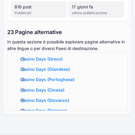
⁦816⁩ post
17 giorni fa
Pubblicati
ultima pubblicazione
⁦23 P⁩agine alternative
In questa sezione è possibile esplorare pagine alternative in
altre lingue o per diversi Paesi di destinazione.
Casino Days
(
Greco
)
Casino Days
(
Olandese
)
Casino Days
(
Portoghese
)
Casino Days
(
Cinese
)
Casino Days
(
Slovacco
)
Casino Days
(
Polacco
)
Casino Days
(
Rumeno
)
Casino Days
(
Danese
)