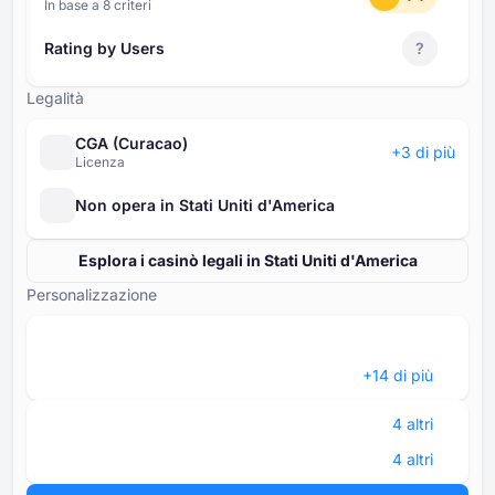
In base a ⁦8⁩ criteri
Rating by Users
?
Legalità
CGA (Curacao)
+⁦3⁩ di più
Licenza
Non opera in Stati Uniti d'America
Esplora i casinò legali in Stati Uniti d'America
Personalizzazione
+⁦14⁩ di più
⁦4⁩ altri
⁦4⁩ altri