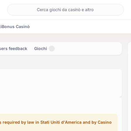
Cerca giochi da casinò e altro
 Casino Heroes
i
Bonus Casinò
sers feedback
Giochi
 as required by law in Stati Uniti d'America and by Casino