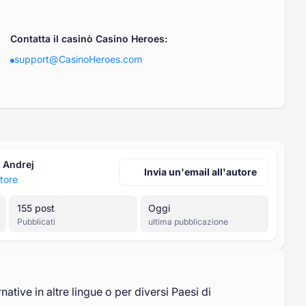
Contatta il casinò Casino Heroes:
support@CasinoHeroes.com
i Andrej
Invia un'email all'autore
tore
⁦155⁩ post
Oggi
Pubblicati
ultima pubblicazione
ative in altre lingue o per diversi Paesi di