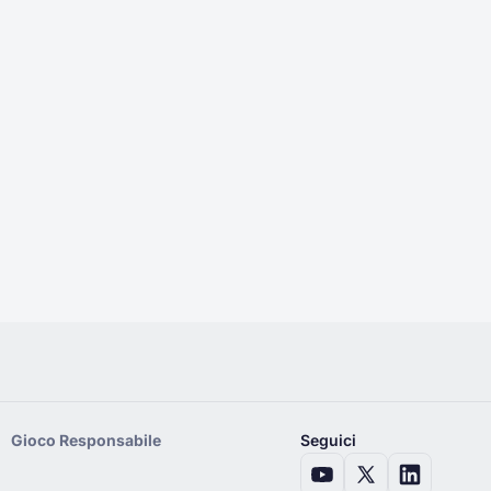
Gioco Responsabile
Seguici