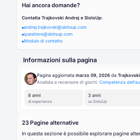
Hai ancora domande?
Contatta Trajkovski Andrej e SlotsUp:
andrej.trajkovski@slotsup.com
questions@slotsup.com
Modulo di contatto
Informazioni sulla pagina
Pagina aggiornata
marzo ⁦⁦09⁩⁩, ⁦⁦2026⁩⁩
da
Trajkovsk
Analista e recensore di giochi
Competenza dell’au
⁦8⁩ anni
⁦3⁩ anni
di esperienza
su SlotsUp
⁦23 P⁩agine alternative
In questa sezione è possibile esplorare pagine altern