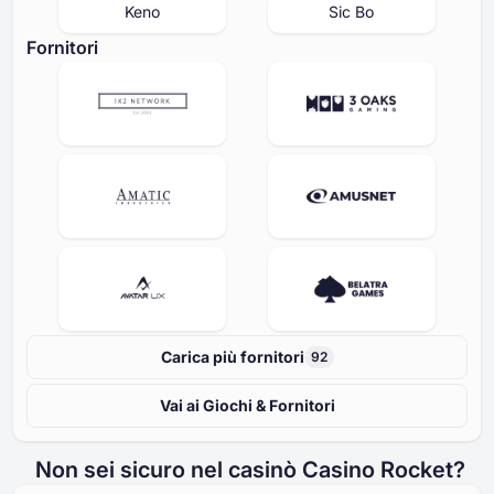
Keno
Sic Bo
Fornitori
Carica più fornitori
92
Vai ai Giochi & Fornitori
Non sei sicuro nel casinò Casino Rocket?