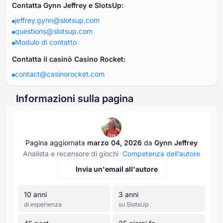
Contatta Gynn Jeffrey e SlotsUp:
jeffrey.gynn@slotsup.com
questions@slotsup.com
Modulo di contatto
Contatta il casinò Casino Rocket:
contact@casinorocket.com
Informazioni sulla pagina
Pagina aggiornata
marzo ⁦⁦04⁩⁩, ⁦⁦2026⁩⁩
da
Gynn Jeffrey
Analista e recensore di giochi
Competenza dell’autore
Invia un'email all'autore
⁦10⁩ anni
⁦3⁩ anni
di esperienza
su SlotsUp