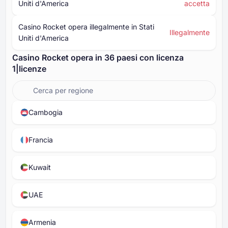
Uniti d'America
accetta
Casino Rocket opera illegalmente in Stati
Illegalmente
Uniti d'America
Casino Rocket opera in ⁦⁦36⁩⁩ paesi con licenza
⁦1⁩|licenze
Cambogia
Francia
Kuwait
UAE
Armenia