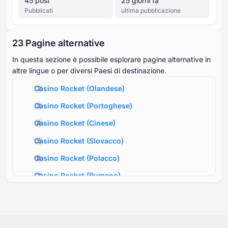
⁦45⁩ post
25 giorni fa
Pubblicati
ultima pubblicazione
⁦23 P⁩agine alternative
In questa sezione è possibile esplorare pagine alternative in
altre lingue o per diversi Paesi di destinazione.
Casino Rocket
(
Olandese
)
Casino Rocket
(
Portoghese
)
Casino Rocket
(
Cinese
)
Casino Rocket
(
Slovacco
)
Casino Rocket
(
Polacco
)
Casino Rocket
(
Rumeno
)
Casino Rocket
(
Danese
)
Casino Rocket
(
Finlandese
)
Casino Rocket
(
Norvegese
)