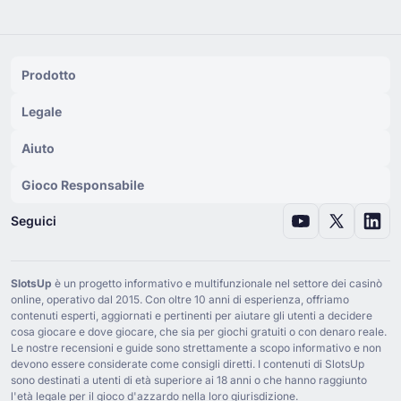
Casino Rocket
(
Svedese
)
Casino Rocket
(
Tedesco
)
Prodotto
Casino Rocket
(
Francese
)
Legale
Casino Rocket
(
Spagnolo
)
Aiuto
Casino Rocket
(
Coreano
)
Casino Rocket
(
Ceca
)
Gioco Responsabile
Casino Rocket
(
Ungherese
)
Seguici
Casino Rocket
(
Arabo
)
Casino Rocket
(
Greco
)
SlotsUp
è un progetto informativo e multifunzionale nel settore dei casinò
online, operativo dal ⁦2015⁩. Con oltre ⁦10⁩ anni di esperienza, offriamo
Casino Rocket
(
Serbo
)
contenuti esperti, aggiornati e pertinenti per aiutare gli utenti a decidere
cosa giocare e dove giocare, che sia per giochi gratuiti o con denaro reale.
Casino Rocket
(
Sloveno
)
Le nostre recensioni e guide sono strettamente a scopo informativo e non
devono essere considerate come consigli diretti. I contenuti di SlotsUp
Casino Rocket
(
Croato
)
sono destinati a utenti di età superiore ai ⁦18⁩ anni o che hanno raggiunto
l'età legale per il gioco d'azzardo nella loro giurisdizione.
Casino Rocket
(
Lituano
)