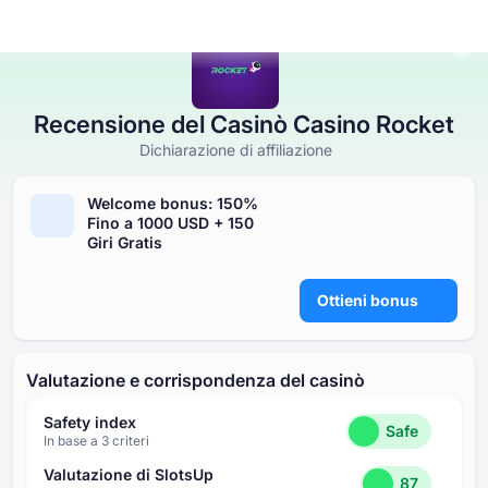
Recensione del Casinò Casino Rocket
Casinò Online
Casinò Online
Slot Machine Gratis
Giochi di Casinò Gratuiti
Bonus Casinò
Dichiarazione di affiliazione
Slot Machine Gratis
Welcome bonus: ⁦150%⁩
Per tipo
Per tipo
PER TIPO
Per tipo
Fino a ⁦1000 USD⁩ + ⁦150
Giochi di Casinò Gratuiti
G⁩iri Gratis
Per metodo di pagamento
Per caratteristiche
GIOCHI DA TAVOLO DA CASINÒ GRATUITI
Bonus Casinò
Ottieni bonus
Per deposito minimo
Per fornitori
Per paesi
Slot popolari
Valutazione e corrispondenza del casinò
Safety index
Safe
In base a ⁦3⁩ criteri
Valutazione di SlotsUp
87