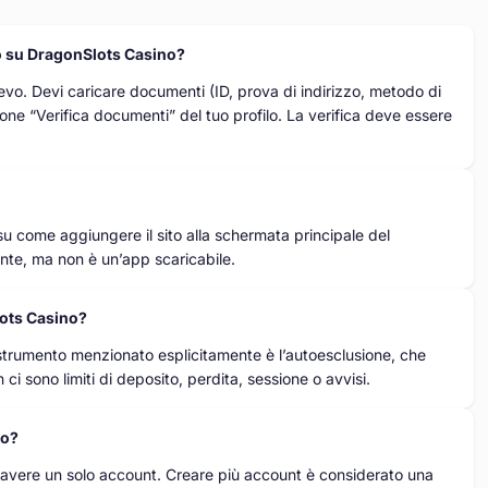
o su DragonSlots Casino?
lievo. Devi caricare documenti (ID, prova di indirizzo, metodo di
ione “Verifica documenti” del tuo profilo. La verifica deve essere
i su come aggiungere il sito alla schermata principale del
e, ma non è un’app scaricabile.
lots Casino?
 strumento menzionato esplicitamente è l’autoesclusione, che
ci sono limiti di deposito, perdita, sessione o avvisi.
no?
 avere un solo account. Creare più account è considerato una