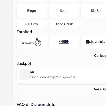
Bingo
Keno
Sic Bo
Pai Gow
Gioco Crash
Fornitori
Carica 
Jackpot
60
Giochi con jackpot disponibili
Vai ai G
FAQ di Dragonslots