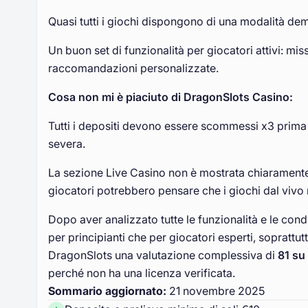
Quasi tutti i giochi dispongono di una modalità de
Un buon set di funzionalità per giocatori attivi: mis
raccomandazioni personalizzate.
Cosa non mi è piaciuto di DragonSlots Casino:
Tutti i depositi devono essere scommessi x3 prim
severa.
La sezione Live Casino non è mostrata chiaramente 
giocatori potrebbero pensare che i giochi dal vivo 
Dopo aver analizzato tutte le funzionalità e le con
per principianti che per giocatori esperti, soprattut
DragonSlots una valutazione complessiva di
81 su
perché non ha una licenza verificata.
Sommario aggiornato:
21 novembre 2025