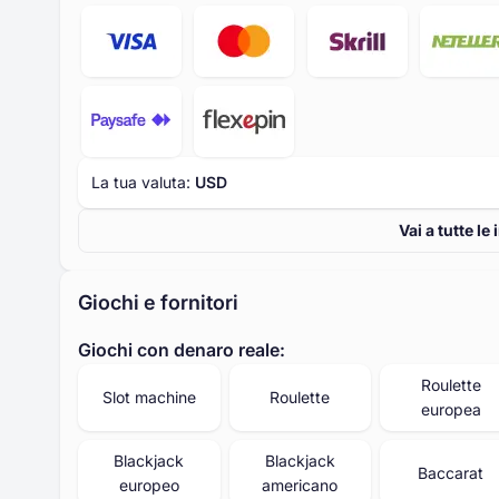
La tua valuta:
USD
Vai a tutte l
Giochi e fornitori
Giochi con denaro reale:
Roulette
Slot machine
Roulette
europea
Blackjack
Blackjack
Baccarat
europeo
americano