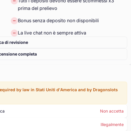
Tutti i depositi devono essere scommessi x3
prima del prelievo
Bonus senza deposito non disponibili
La live chat non è sempre attiva
ca di revisione
recensione completa
s required by law in Stati Uniti d'America and by Dragonslots
ica
Non accetta
Illegalmente