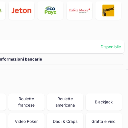
Disponibile
e informazioni bancarie
Roulette
Roulette
Blackjack
francese
americana
Video Poker
Dadi & Craps
Gratta e vinci