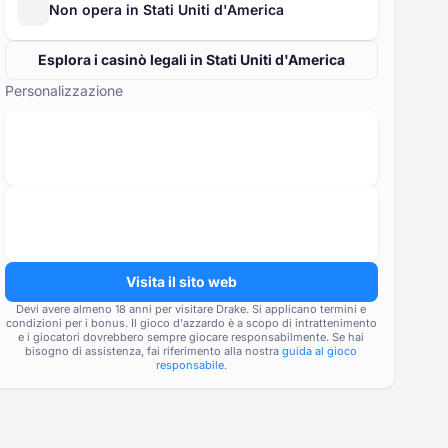
Non opera in Stati Uniti d'America
Esplora i casinò legali in Stati Uniti d'America
Personalizzazione
Visita il sito web
Devi avere almeno ⁦⁦18⁩⁩ anni per visitare Drake.
Si applicano termini e
condizioni per i bonus. Il gioco d'azzardo è a scopo di intrattenimento
e i giocatori dovrebbero sempre giocare responsabilmente. Se hai
bisogno di assistenza, fai riferimento alla nostra
guida al gioco
responsabile
.