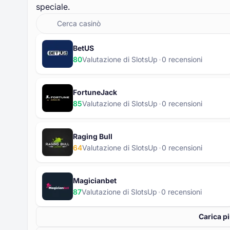
speciale.
BetUS
80
Valutazione di SlotsUp
⁦0⁩ recensioni
FortuneJack
85
Valutazione di SlotsUp
⁦0⁩ recensioni
Raging Bull
64
Valutazione di SlotsUp
⁦0⁩ recensioni
Magicianbet
87
Valutazione di SlotsUp
⁦0⁩ recensioni
Carica p