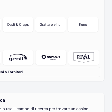
Dadi & Craps
Gratta e vinci
Keno
chi & Fornitori
ica
ò o usa il campo di ricerca per trovare un casinò