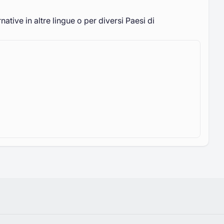
ative in altre lingue o per diversi Paesi di