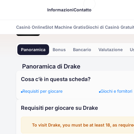
Casinò online
Recensione di Drake
Informazioni
Contatto
Recensione del Casinò
Casinò Online
Slot Machine Gratis
Giochi di Casinò Gratuit
Dichiarazione di affiliazione
Panoramica
Bonus
Bancario
Valutazione
U
Panoramica di Drake
Cosa c’è in questa scheda?
Requisiti per giocare
Giochi e fornitori
Requisiti per giocare su Drake
To visit Drake, you must be at least ⁦18⁩, as requi