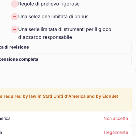
Regole di prelievo rigorose
Una selezione limitata di bonus
Una serie limitata di strumenti per il gioco
d'azzardo responsabile
ca di revisione
recensione completa
 as required by law in Stati Uniti d'America and by ElonBet
merica
Non accetta
ca
Illegalmente