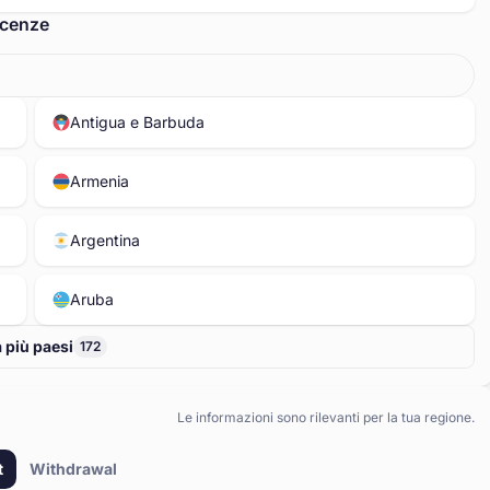
licenze
Antigua e Barbuda
Armenia
Argentina
Aruba
 più paesi
172
Le informazioni sono rilevanti per la tua regione.
t
Withdrawal