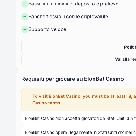
Bassi limiti minimi di deposito e prelievo
Banche flessibili con le criptovalute
Supporto veloce
Politi
Vai alla 
Requisiti per giocare su ElonBet Casino
To visit ElonBet Casino, you must be at least ⁦18⁩,
Casino terms
ElonBet Casino Non accetta giocatori da Stati Uniti d'A
ElonBet Casino opera illegalmente in Stati Uniti d'Ameri