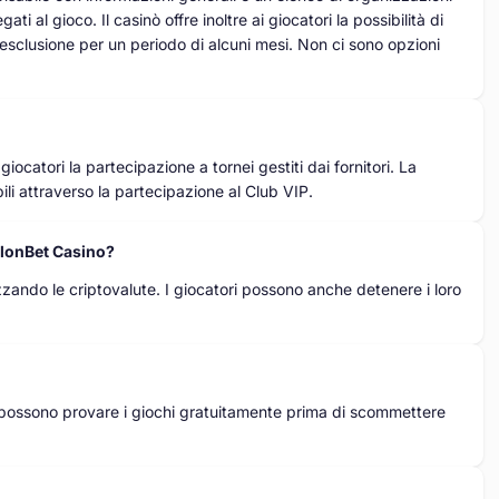
i al gioco. Il casinò offre inoltre ai giocatori la possibilità di
utoesclusione per un periodo di alcuni mesi. Non ci sono opzioni
iocatori la partecipazione a tornei gestiti dai fornitori. La
bili attraverso la partecipazione al Club VIP.
ElonBet Casino?
lizzando le criptovalute. I giocatori possono anche detenere i loro
ri possono provare i giochi gratuitamente prima di scommettere