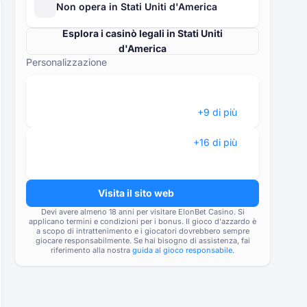
Non opera in Stati Uniti d'America
Esplora i casinò legali in Stati Uniti
d'America
Personalizzazione
+⁦9⁩ di più
+⁦16⁩ di più
Visita il sito web
Devi avere almeno ⁦⁦18⁩⁩ anni per visitare ElonBet Casino.
Si
applicano termini e condizioni per i bonus. Il gioco d'azzardo è
a scopo di intrattenimento e i giocatori dovrebbero sempre
giocare responsabilmente. Se hai bisogno di assistenza, fai
riferimento alla nostra
guida al gioco responsabile
.