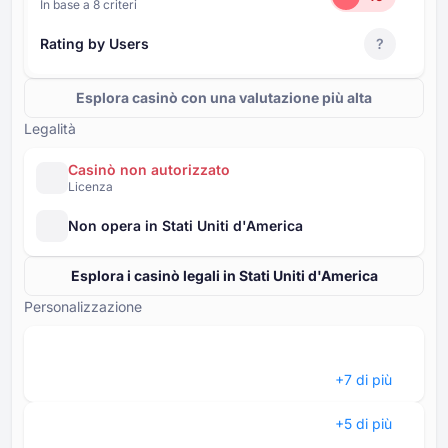
In base a ⁦8⁩ criteri
Rating by Users
?
Esplora casinò con una valutazione più alta
Legalità
Casinò non autorizzato
Licenza
Non opera in Stati Uniti d'America
Esplora i casinò legali in Stati Uniti d'America
Personalizzazione
+⁦7⁩ di più
+⁦5⁩ di più