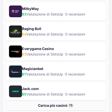
MilkyWay
83
Valutazione di SlotsUp
⁦0⁩ recensioni
Raging Bull
64
Valutazione di SlotsUp
⁦0⁩ recensioni
Everygame Casino
63
Valutazione di SlotsUp
⁦0⁩ recensioni
Magicianbet
87
Valutazione di SlotsUp
⁦0⁩ recensioni
Jack.com
85
Valutazione di SlotsUp
⁦0⁩ recensioni
Carica più casinò
75