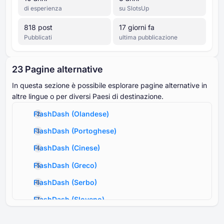
di esperienza
su SlotsUp
⁦818⁩ post
17 giorni fa
Pubblicati
ultima pubblicazione
⁦23 P⁩agine alternative
In questa sezione è possibile esplorare pagine alternative in
altre lingue o per diversi Paesi di destinazione.
FlashDash
(
Olandese
)
FlashDash
(
Portoghese
)
FlashDash
(
Cinese
)
FlashDash
(
Greco
)
FlashDash
(
Serbo
)
FlashDash
(
Sloveno
)
FlashDash
(
Croato
)