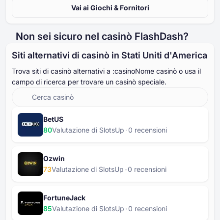
Vai ai Giochi & Fornitori
Non sei sicuro nel casinò FlashDash?
Siti alternativi di casinò in Stati Uniti d'America
Trova siti di casinò alternativi a :casinoNome casinò o usa il
campo di ricerca per trovare un casinò speciale.
BetUS
80
Valutazione di SlotsUp
⁦0⁩ recensioni
Ozwin
73
Valutazione di SlotsUp
⁦0⁩ recensioni
FortuneJack
85
Valutazione di SlotsUp
⁦0⁩ recensioni