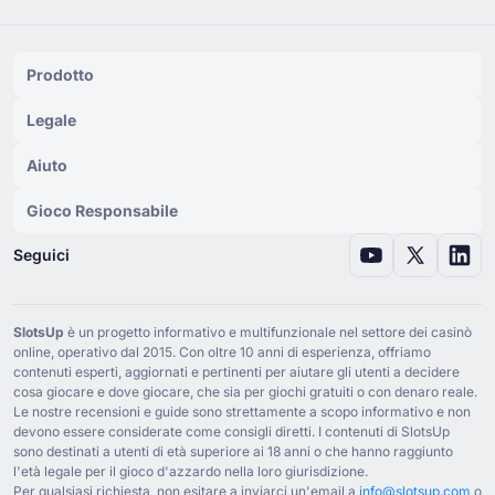
Fortune Panda
(
Svedese
)
Fortune Panda
(
Tedesco
)
Prodotto
Fortune Panda
(
Francese
)
Legale
Fortune Panda
(
Spagnolo
)
Aiuto
Fortune Panda
(
Coreano
)
Fortune Panda
(
Ceca
)
Gioco Responsabile
Fortune Panda
(
Ungherese
)
Seguici
Fortune Panda
(
Arabo
)
Fortune Panda
(
Greco
)
SlotsUp
è un progetto informativo e multifunzionale nel settore dei casinò
online, operativo dal ⁦2015⁩. Con oltre ⁦10⁩ anni di esperienza, offriamo
Fortune Panda
(
Serbo
)
contenuti esperti, aggiornati e pertinenti per aiutare gli utenti a decidere
cosa giocare e dove giocare, che sia per giochi gratuiti o con denaro reale.
Fortune Panda
(
Sloveno
)
Le nostre recensioni e guide sono strettamente a scopo informativo e non
devono essere considerate come consigli diretti. I contenuti di SlotsUp
Fortune Panda
(
Croato
)
sono destinati a utenti di età superiore ai ⁦18⁩ anni o che hanno raggiunto
l'età legale per il gioco d'azzardo nella loro giurisdizione.
Fortune Panda
(
Lituano
)
Per qualsiasi richiesta, non esitare a inviarci un'email a
info@slotsup.com
o