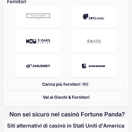
Fornitori
Carica più fornitori
102
Vai ai Giochi & Fornitori
Non sei sicuro nel casinò Fortune Panda?
Siti alternativi di casinò in Stati Uniti d'America