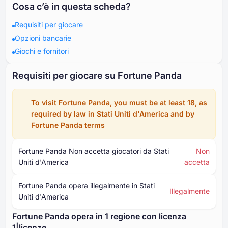
Cosa c’è in questa scheda?
Requisiti per giocare
Opzioni bancarie
Giochi e fornitori
Requisiti per giocare su Fortune Panda
To visit Fortune Panda, you must be at least ⁦18⁩, as
required by law in Stati Uniti d'America and by
Fortune Panda terms
Fortune Panda Non accetta giocatori da Stati
Non
Uniti d'America
accetta
Fortune Panda opera illegalmente in Stati
Illegalmente
Uniti d'America
Fortune Panda opera in ⁦⁦1⁩⁩ regione con licenza
⁦1⁩|licenze