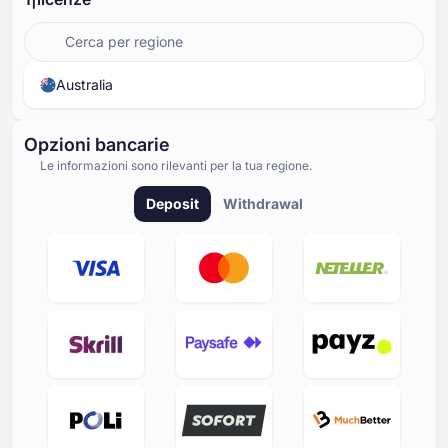
Australia
Opzioni bancarie
Le informazioni sono rilevanti per la tua regione.
Deposit
Withdrawal