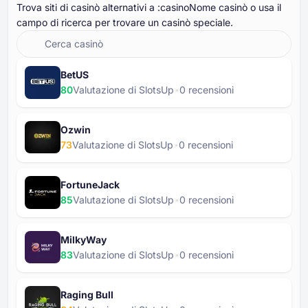
Trova siti di casinò alternativi a :casinoNome casinò o usa il
campo di ricerca per trovare un casinò speciale.
BetUS
80
Valutazione di SlotsUp
⁦0⁩ recensioni
Ozwin
73
Valutazione di SlotsUp
⁦0⁩ recensioni
FortuneJack
85
Valutazione di SlotsUp
⁦0⁩ recensioni
MilkyWay
83
Valutazione di SlotsUp
⁦0⁩ recensioni
Raging Bull