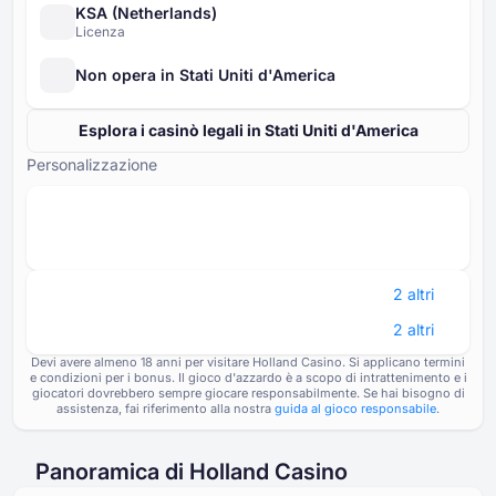
KSA (Netherlands)
Licenza
Non opera in Stati Uniti d'America
Esplora i casinò legali in Stati Uniti d'America
Personalizzazione
⁦2⁩ altri
⁦2⁩ altri
Devi avere almeno ⁦⁦18⁩⁩ anni per visitare Holland Casino.
Si applicano termini
e condizioni per i bonus. Il gioco d'azzardo è a scopo di intrattenimento e i
giocatori dovrebbero sempre giocare responsabilmente. Se hai bisogno di
assistenza, fai riferimento alla nostra
guida al gioco responsabile
.
Panoramica di Holland Casino