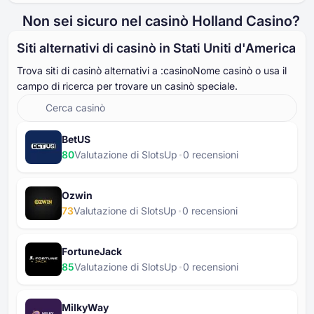
Non sei sicuro nel casinò Holland Casino?
Siti alternativi di casinò in Stati Uniti d'America
Trova siti di casinò alternativi a :casinoNome casinò o usa il
campo di ricerca per trovare un casinò speciale.
BetUS
80
Valutazione di SlotsUp
⁦0⁩ recensioni
Ozwin
73
Valutazione di SlotsUp
⁦0⁩ recensioni
FortuneJack
85
Valutazione di SlotsUp
⁦0⁩ recensioni
MilkyWay