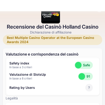
Recensione del Casinò Holland Casino
Casinò Online
Casinò Online
Slot Machine Gratis
Giochi di Casinò Gratuiti
Bonus Casinò
Dichiarazione di affiliazione
Best Multiple Casino Operator at the European Casino
Slot Machine Gratis
Awards ⁦2024⁩
Per tipo
Per tipo
PER TIPO
Per tipo
Giochi di Casinò Gratuiti
Valutazione e corrispondenza del casinò
Per metodo di pagamento
Per caratteristiche
GIOCHI DA TAVOLO DA CASINÒ GRATUITI
Bonus Casinò
Safety index
Safe
Per deposito minimo
Per fornitori
In base a ⁦3⁩ criteri
Valutazione di SlotsUp
91
Per paesi
Slot popolari
In base a ⁦8⁩ criteri
Rating by Users
?
Legalità