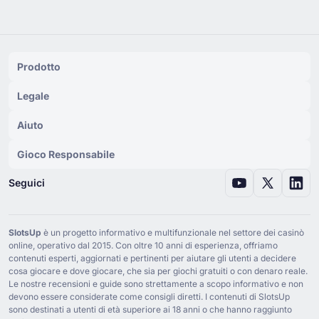
Holland Casino
(
Tedesco
)
Holland Casino
(
Francese
)
Holland Casino
(
Spagnolo
)
Prodotto
Holland Casino
(
Coreano
)
Legale
Holland Casino
(
Ceca
)
Aiuto
Holland Casino
(
Ungherese
)
Holland Casino
(
Arabo
)
Gioco Responsabile
Holland Casino
(
Greco
)
Seguici
Holland Casino
(
Serbo
)
Holland Casino
(
Sloveno
)
SlotsUp
è un progetto informativo e multifunzionale nel settore dei casinò
online, operativo dal ⁦2015⁩. Con oltre ⁦10⁩ anni di esperienza, offriamo
Holland Casino
(
Croato
)
contenuti esperti, aggiornati e pertinenti per aiutare gli utenti a decidere
cosa giocare e dove giocare, che sia per giochi gratuiti o con denaro reale.
Holland Casino
(
Lituano
)
Le nostre recensioni e guide sono strettamente a scopo informativo e non
devono essere considerate come consigli diretti. I contenuti di SlotsUp
Holland Casino Online Casino Overzicht
sono destinati a utenti di età superiore ai ⁦18⁩ anni o che hanno raggiunto
(
Olandese
)