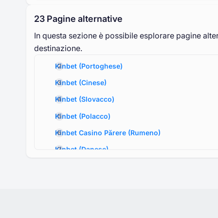
⁦23 P⁩agine alternative
In questa sezione è possibile esplorare pagine altern
destinazione.
Kinbet
(
Portoghese
)
Kinbet
(
Cinese
)
Kinbet
(
Slovacco
)
Kinbet
(
Polacco
)
Kinbet Casino Părere
(
Rumeno
)
Kinbet
(
Danese
)
Kinbet
(
Finlandese
)
Kinbet
(
Norvegese
)
Kinbet
(
Svedese
)
Kinbet Online Casino Übersicht
(
Tedesco
)