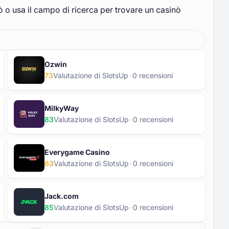
ò o usa il campo di ricerca per trovare un casinò
Ozwin
73
Valutazione di SlotsUp
⁦0⁩ recensioni
MilkyWay
83
Valutazione di SlotsUp
⁦0⁩ recensioni
Everygame Casino
63
Valutazione di SlotsUp
⁦0⁩ recensioni
Jack.com
85
Valutazione di SlotsUp
⁦0⁩ recensioni