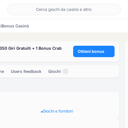
Cerca giochi da casinò e altro
 Kinbet
i
Bonus Casinò
50 G⁩iri Gratuiti + ⁦1 B⁩onus Crab
Ottieni bonus
ne
Users feedback
Giochi
Giochi e fornitori