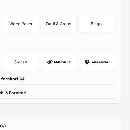
Video Poker
Dadi & Craps
Bingo
 fornitori
64
chi & Fornitori
ica