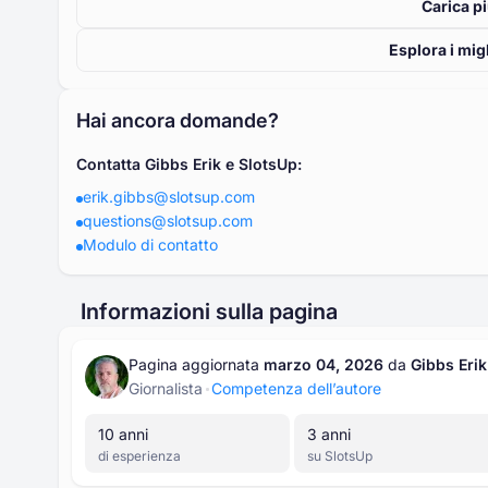
Carica p
Esplora i migl
Hai ancora domande?
Contatta Gibbs Erik e SlotsUp:
erik.gibbs@slotsup.com
questions@slotsup.com
Modulo di contatto
Informazioni sulla pagina
Pagina aggiornata
marzo ⁦⁦04⁩⁩, ⁦⁦2026⁩⁩
da
Gibbs Erik
Giornalista
Competenza dell’autore
⁦10⁩ anni
⁦3⁩ anni
di esperienza
su SlotsUp