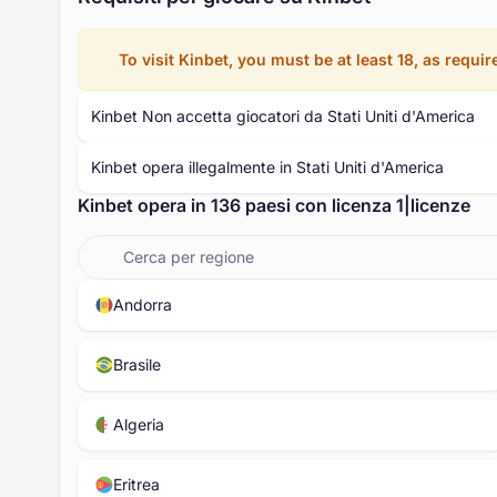
To visit Kinbet, you must be at least ⁦18⁩, as requ
Kinbet Non accetta giocatori da Stati Uniti d'America
Kinbet opera illegalmente in Stati Uniti d'America
Kinbet opera in ⁦⁦136⁩⁩ paesi con licenza ⁦1⁩|licenze
Andorra
Brasile
Algeria
Eritrea