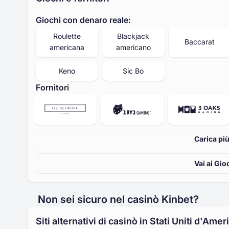
Giochi con denaro reale:
Roulette
Blackjack
Baccarat
americana
americano
Keno
Sic Bo
Fornitori
Carica più
Vai ai Gio
Non sei sicuro nel casinò Kinbet?
Siti alternativi di casinò in Stati Uniti d'Amer