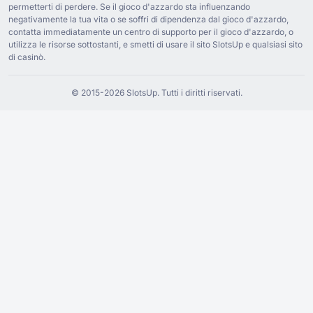
permetterti di perdere. Se il gioco d'azzardo sta influenzando
negativamente la tua vita o se soffri di dipendenza dal gioco d'azzardo,
contatta immediatamente un centro di supporto per il gioco d'azzardo, o
utilizza le risorse sottostanti, e smetti di usare il sito SlotsUp e qualsiasi sito
di casinò.
© ⁦2015⁩-⁦2026 S⁩lotsUp. Tutti i diritti riservati.