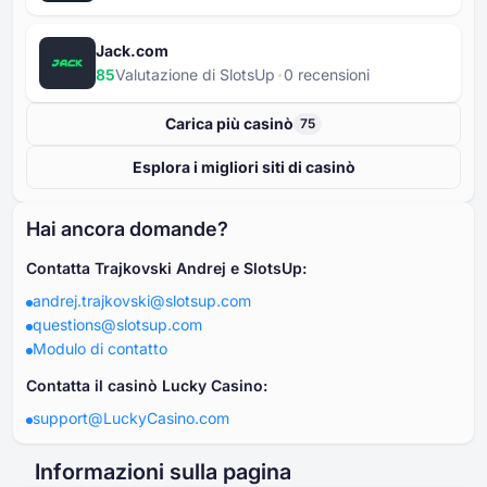
Jack.com
85
Valutazione di SlotsUp
⁦0⁩ recensioni
Carica più casinò
75
Esplora i migliori siti di casinò
Hai ancora domande?
Contatta Trajkovski Andrej e SlotsUp:
andrej.trajkovski@slotsup.com
questions@slotsup.com
Modulo di contatto
Contatta il casinò Lucky Casino:
support@LuckyCasino.com
Informazioni sulla pagina