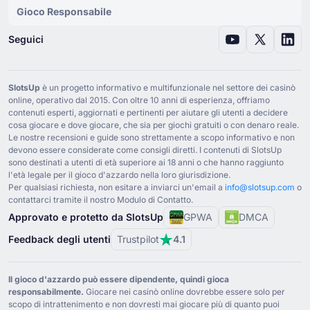
Lucky Casino
(
Coreano
)
Gioco Responsabile
Lucky Casino
(
Ceca
)
Seguici
Lucky Casino
(
Ungherese
)
Lucky Casino
(
Arabo
)
SlotsUp
è un progetto informativo e multifunzionale nel settore dei casinò
Lucky Casino
(
Greco
)
online, operativo dal ⁦2015⁩. Con oltre ⁦10⁩ anni di esperienza, offriamo
contenuti esperti, aggiornati e pertinenti per aiutare gli utenti a decidere
Lucky Casino
(
Serbo
)
cosa giocare e dove giocare, che sia per giochi gratuiti o con denaro reale.
Le nostre recensioni e guide sono strettamente a scopo informativo e non
Lucky Casino
(
Sloveno
)
devono essere considerate come consigli diretti. I contenuti di SlotsUp
sono destinati a utenti di età superiore ai ⁦18⁩ anni o che hanno raggiunto
Lucky Casino
(
Croato
)
l'età legale per il gioco d'azzardo nella loro giurisdizione.
Per qualsiasi richiesta, non esitare a inviarci un'email a
info@slotsup.com
o
Lucky Casino
(
Lituano
)
contattarci tramite il nostro Modulo di Contatto.
Lucky Casino
(
Inglese
)
Approvato e protetto da SlotsUp
GPWA
DMCA
Feedback degli utenti
Trustpilot
4.1
Il gioco d'azzardo può essere dipendente, quindi gioca
responsabilmente.
Giocare nei casinò online dovrebbe essere solo per
scopo di intrattenimento e non dovresti mai giocare più di quanto puoi