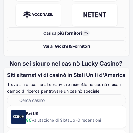
Carica più fornitori
25
Vai ai Giochi & Fornitori
Non sei sicuro nel casinò Lucky Casino?
Siti alternativi di casinò in Stati Uniti d'America
Trova siti di casinò alternativi a :casinoNome casinò o usa il
campo di ricerca per trovare un casinò speciale.
BetUS
80
Valutazione di SlotsUp
⁦0⁩ recensioni