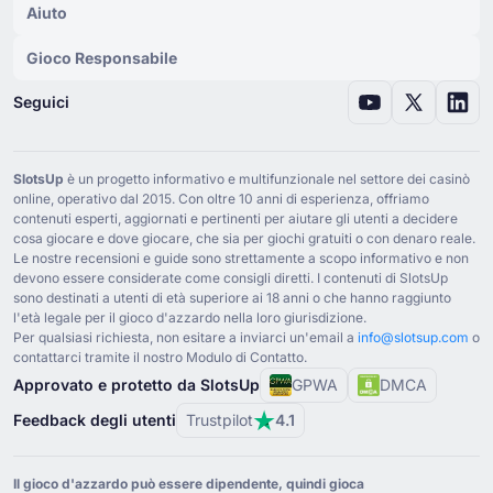
Aiuto
Luxury Casino
(
Norvegese
)
Luxury Casino
(
Svedese
)
Gioco Responsabile
Luxury Casino Online Casino Übersicht
(
Tedesco
)
Seguici
Luxury Casino Revue sur le casino en ligne
(
Francese
)
SlotsUp
è un progetto informativo e multifunzionale nel settore dei casinò
online, operativo dal ⁦2015⁩. Con oltre ⁦10⁩ anni di esperienza, offriamo
Luxury Casino
(
Spagnolo
)
contenuti esperti, aggiornati e pertinenti per aiutare gli utenti a decidere
cosa giocare e dove giocare, che sia per giochi gratuiti o con denaro reale.
Luxury Casino
(
Coreano
)
Le nostre recensioni e guide sono strettamente a scopo informativo e non
devono essere considerate come consigli diretti. I contenuti di SlotsUp
Luxury Casino
(
Ceca
)
sono destinati a utenti di età superiore ai ⁦18⁩ anni o che hanno raggiunto
l'età legale per il gioco d'azzardo nella loro giurisdizione.
Luxury Casino
(
Ungherese
)
Per qualsiasi richiesta, non esitare a inviarci un'email a
info@slotsup.com
o
contattarci tramite il nostro Modulo di Contatto.
Luxury Casino
(
Arabo
)
Approvato e protetto da SlotsUp
GPWA
DMCA
Luxury Casino
(
Greco
)
Feedback degli utenti
Trustpilot
4.1
Il gioco d'azzardo può essere dipendente, quindi gioca