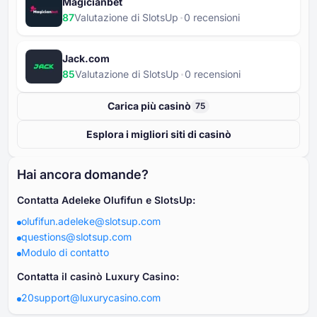
Magicianbet
87
Valutazione di SlotsUp
⁦0⁩ recensioni
Jack.com
85
Valutazione di SlotsUp
⁦0⁩ recensioni
Carica più casinò
75
Esplora i migliori siti di casinò
Hai ancora domande?
Contatta Adeleke Olufifun e SlotsUp:
olufifun.adeleke@slotsup.com
questions@slotsup.com
Modulo di contatto
Contatta il casinò Luxury Casino:
20support@luxurycasino.com