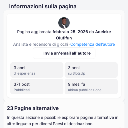
Informazioni sulla pagina
Pagina aggiornata
febbraio ⁦⁦25⁩⁩, ⁦⁦2026⁩⁩
da
Adeleke
Olufifun
Analista e recensore di giochi
Competenza dell’autore
Invia un'email all'autore
⁦3⁩ anni
⁦3⁩ anni
di esperienza
su SlotsUp
⁦371⁩ post
9 mesi fa
Pubblicati
ultima pubblicazione
⁦23 P⁩agine alternative
In questa sezione è possibile esplorare pagine alternative in
altre lingue o per diversi Paesi di destinazione.