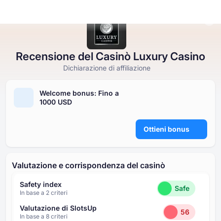
Recensione del Casinò Luxury Casino
Casinò Online
Casinò Online
Slot Machine Gratis
Giochi di Casinò Gratuiti
Bonus Casinò
Dichiarazione di affiliazione
Slot Machine Gratis
Per tipo
Per tipo
PER TIPO
Per tipo
Welcome bonus: Fino a
⁦1000 USD⁩
Giochi di Casinò Gratuiti
Per metodo di pagamento
Per caratteristiche
GIOCHI DA TAVOLO DA CASINÒ GRATUITI
Ottieni bonus
Bonus Casinò
Per deposito minimo
Per fornitori
Per paesi
Slot popolari
Valutazione e corrispondenza del casinò
Safety index
Safe
In base a ⁦2⁩ criteri
Valutazione di SlotsUp
56
In base a ⁦8⁩ criteri