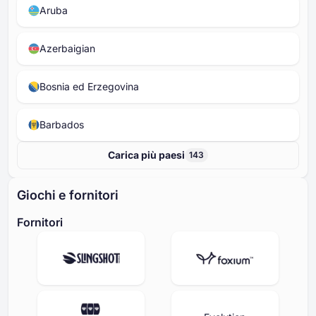
Aruba
Azerbaigian
Bosnia ed Erzegovina
Barbados
Carica più paesi
143
Giochi e fornitori
Fornitori