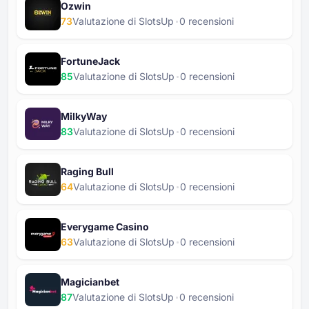
Ozwin
73
Valutazione di SlotsUp
⁦0⁩ recensioni
FortuneJack
85
Valutazione di SlotsUp
⁦0⁩ recensioni
MilkyWay
83
Valutazione di SlotsUp
⁦0⁩ recensioni
Raging Bull
64
Valutazione di SlotsUp
⁦0⁩ recensioni
Everygame Casino
63
Valutazione di SlotsUp
⁦0⁩ recensioni
Magicianbet
87
Valutazione di SlotsUp
⁦0⁩ recensioni