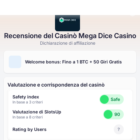
Recensione del Casinò Mega Dice Casino
Casinò Online
Casinò Online
Slot Machine Gratis
Giochi di Casinò Gratuiti
Bonus Casinò
Dichiarazione di affiliazione
Slot Machine Gratis
Per tipo
Per tipo
PER TIPO
Per tipo
Welcome bonus: Fino a ⁦1 BTC⁩ + ⁦50 G⁩iri Gratis
Giochi di Casinò Gratuiti
Per metodo di pagamento
Per caratteristiche
GIOCHI DA TAVOLO DA CASINÒ GRATUITI
Bonus Casinò
Valutazione e corrispondenza del casinò
Per deposito minimo
Per fornitori
Safety index
Safe
In base a ⁦3⁩ criteri
Per paesi
Slot popolari
Valutazione di SlotsUp
90
In base a ⁦8⁩ criteri
Rating by Users
?