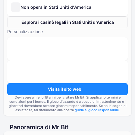
Non opera in Stati Uniti d'America
Esplora i casinò legali in Stati Uniti d'America
Personalizzazione
Visita il sito web
Devi avere almeno ⁦⁦18⁩⁩ anni per visitare Mr Bit.
Si applicano termini e
condizioni per i bonus. Il gioco d'azzardo è a scopo di intrattenimento e i
giocatori dovrebbero sempre giocare responsabilmente. Se hai bisogno di
assistenza, fai riferimento alla nostra
guida al gioco responsabile
.
Panoramica di Mr Bit