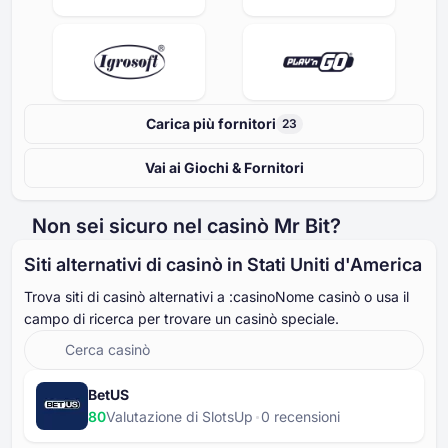
Carica più fornitori
23
Vai ai Giochi & Fornitori
Non sei sicuro nel casinò Mr Bit?
Siti alternativi di casinò in Stati Uniti d'America
Trova siti di casinò alternativi a :casinoNome casinò o usa il
campo di ricerca per trovare un casinò speciale.
BetUS
80
Valutazione di SlotsUp
⁦0⁩ recensioni