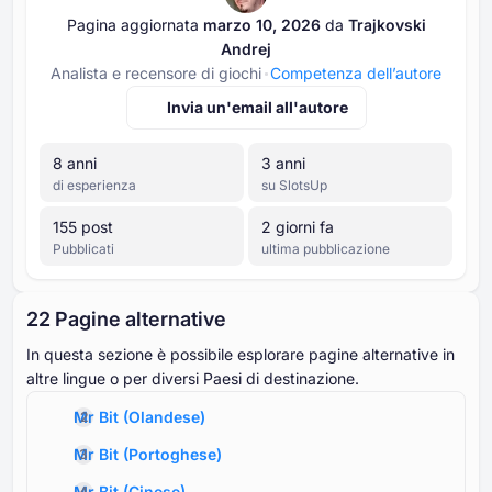
Pagina aggiornata
marzo ⁦⁦10⁩⁩, ⁦⁦2026⁩⁩
da
Trajkovski
Andrej
Analista e recensore di giochi
Competenza dell’autore
Invia un'email all'autore
⁦8⁩ anni
⁦3⁩ anni
di esperienza
su SlotsUp
⁦155⁩ post
2 giorni fa
Pubblicati
ultima pubblicazione
⁦22 P⁩agine alternative
In questa sezione è possibile esplorare pagine alternative in
altre lingue o per diversi Paesi di destinazione.
Mr Bit
(
Olandese
)
Mr Bit
(
Portoghese
)