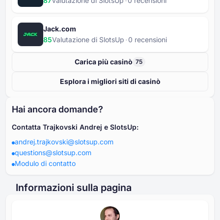
87
Valutazione di SlotsUp
⁦0⁩ recensioni
Jack.com
85
Valutazione di SlotsUp
⁦0⁩ recensioni
Carica più casinò
75
Esplora i migliori siti di casinò
Hai ancora domande?
Contatta Trajkovski Andrej e SlotsUp:
andrej.trajkovski@slotsup.com
questions@slotsup.com
Modulo di contatto
Informazioni sulla pagina