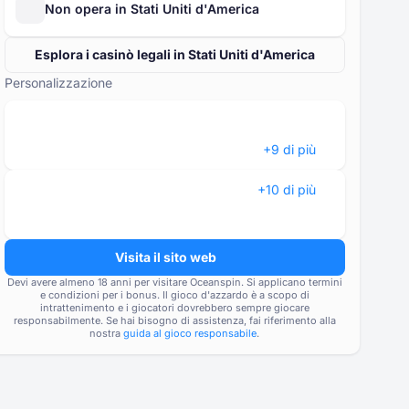
Non opera in Stati Uniti d'America
Esplora i casinò legali in Stati Uniti d'America
Personalizzazione
+⁦9⁩ di più
+⁦10⁩ di più
Visita il sito web
Devi avere almeno ⁦⁦18⁩⁩ anni per visitare Oceanspin.
Si applicano termini
e condizioni per i bonus. Il gioco d'azzardo è a scopo di
intrattenimento e i giocatori dovrebbero sempre giocare
responsabilmente. Se hai bisogno di assistenza, fai riferimento alla
nostra
guida al gioco responsabile
.