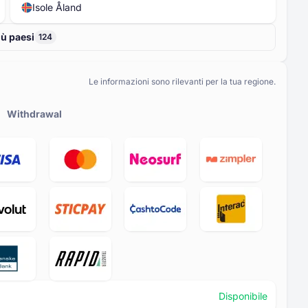
Isole Åland
iù paesi
124
Le informazioni sono rilevanti per la tua regione.
Withdrawal
Disponibile