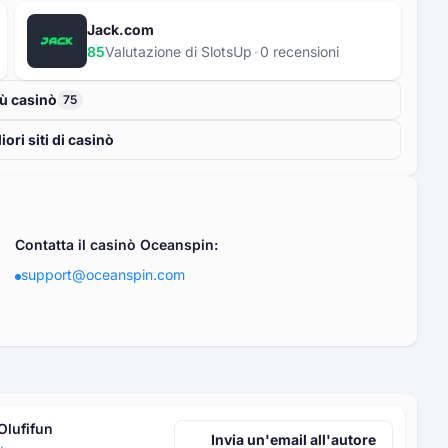
Jack.com
85
Valutazione di SlotsUp
⁦0⁩ recensioni
iù casinò
75
iori siti di casinò
Contatta il casinò Oceanspin:
support@oceanspin.com
Olufifun
Invia un'email all'autore