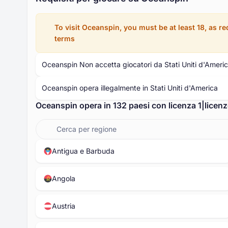
To visit Oceanspin, you must be at least ⁦18⁩, as 
terms
Oceanspin Non accetta giocatori da Stati Uniti d'Ameri
Oceanspin opera illegalmente in Stati Uniti d'America
Oceanspin opera in ⁦⁦132⁩⁩ paesi con licenza ⁦1⁩|licen
Antigua e Barbuda
Angola
Austria