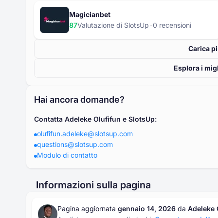
Magicianbet
87
Valutazione di SlotsUp
⁦0⁩ recensioni
Carica p
Esplora i migl
Hai ancora domande?
Contatta Adeleke Olufifun e SlotsUp:
olufifun.adeleke@slotsup.com
questions@slotsup.com
Modulo di contatto
Informazioni sulla pagina
Pagina aggiornata
gennaio ⁦⁦14⁩⁩, ⁦⁦2026⁩⁩
da
Adeleke 