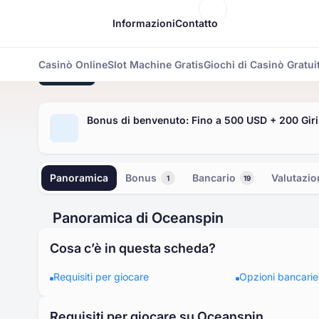
Casinò online
Recensione di Oceanspin
Informazioni
Contatto
Recensione del Casinò
Casinò Online
Slot Machine Gratis
Giochi di Casinò Gratuit
Dichiarazione di affiliazione
Bonus di benvenuto: Fino a ⁦500 USD⁩ + ⁦200 G⁩iri
Panoramica
Bonus
Bancario
Valutazio
1
19
Panoramica di Oceanspin
Cosa c’è in questa scheda?
Requisiti per giocare
Opzioni bancarie
Requisiti per giocare su Oceanspin