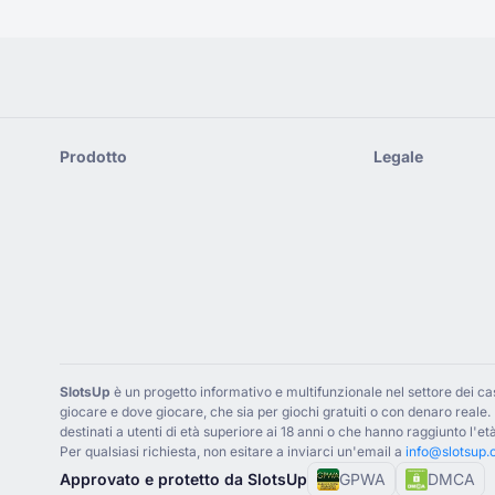
Oceanspin
(
Finlandese
)
Oceanspin
(
Norvegese
)
Oceanspin
(
Svedese
)
Oceanspin Online Casino Übersicht
(
Tedesco
)
Prodotto
Legale
Oceanspin
(
Francese
)
Oceanspin
(
Spagnolo
)
Oceanspin
(
Coreano
)
Oceanspin
(
Ceca
)
Oceanspin
(
Ungherese
)
Oceanspin
(
Arabo
)
SlotsUp
è un progetto informativo e multifunzionale nel settore dei casin
Oceanspin
(
Greco
)
giocare e dove giocare, che sia per giochi gratuiti o con denaro reale
destinati a utenti di età superiore ai ⁦18⁩ anni o che hanno raggiunto l'et
Oceanspin
(
Serbo
)
Per qualsiasi richiesta, non esitare a inviarci un'email a
info@slotsup
Oceanspin
(
Sloveno
)
Approvato e protetto da SlotsUp
GPWA
DMCA