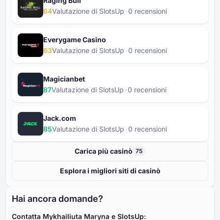
Raging Bull
64
Valutazione di SlotsUp
⁦0⁩ recensioni
Everygame Casino
63
Valutazione di SlotsUp
⁦0⁩ recensioni
Magicianbet
87
Valutazione di SlotsUp
⁦0⁩ recensioni
Jack.com
85
Valutazione di SlotsUp
⁦0⁩ recensioni
Carica più casinò
75
Esplora i migliori siti di casinò
Hai ancora domande?
Contatta Mykhailiuta Maryna e SlotsUp: