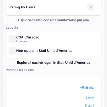
Rating by Users
?
Esplora casinò con una valutazione più alta
Legalità
CGA (Curacao)
Licenza
Non opera in Stati Uniti d'America
Esplora i casinò legali in Stati Uniti d'America
Personalizzazione
+⁦6⁩ di più
⁦3⁩ altri
⁦3⁩ altri