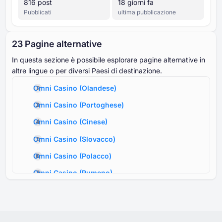
⁦816⁩ post
18 giorni fa
Pubblicati
ultima pubblicazione
⁦23 P⁩agine alternative
In questa sezione è possibile esplorare pagine alternative in
altre lingue o per diversi Paesi di destinazione.
Omni Casino
(
Olandese
)
Omni Casino
(
Portoghese
)
Omni Casino
(
Cinese
)
Omni Casino
(
Slovacco
)
Omni Casino
(
Polacco
)
Omni Casino
(
Rumeno
)
Omni Casino
(
Danese
)
Omni Casino
(
Finlandese
)