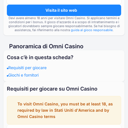
Visita il sito web
Devi avere almeno ⁦⁦18⁩⁩ anni per visitare Omni Casino.
Si applicano termini e
condizioni per i bonus. Il gioco d'azzardo è a scopo di intrattenimento e i
giocatori dovrebbero sempre giocare responsabilmente. Se hai bisogno di
assistenza, fai riferimento alla nostra
guida al gioco responsabile
.
Panoramica di Omni Casino
Cosa c’è in questa scheda?
Requisiti per giocare
Giochi e fornitori
Requisiti per giocare su Omni Casino
To visit Omni Casino, you must be at least ⁦18⁩, as
required by law in Stati Uniti d'America and by
Omni Casino terms