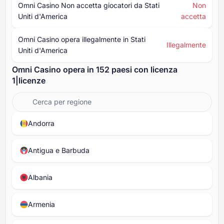
Omni Casino Non accetta giocatori da Stati
Non
Uniti d'America
accetta
Omni Casino opera illegalmente in Stati
Illegalmente
Uniti d'America
Omni Casino opera in ⁦⁦152⁩⁩ paesi con licenza
⁦1⁩|licenze
Andorra
Antigua e Barbuda
Albania
Armenia