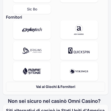
Sic Bo
Fornitori
Vai ai Giochi & Fornitori
Non sei sicuro nel casinò Omni Casino?
Siti alternativi di casinò in Stati Uniti d'America