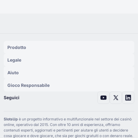
OneDun
(
Svedese
)
OneDun
(
Tedesco
)
OneDun
(
Francese
)
OneDun
(
Spagnolo
)
OneDun
(
Coreano
)
Prodotto
OneDun
(
Ceca
)
Legale
OneDun
(
Ungherese
)
Aiuto
OneDun
(
Arabo
)
OneDun
(
Greco
)
Gioco Responsabile
OneDun
(
Serbo
)
Seguici
OneDun
(
Sloveno
)
OneDun
(
Croato
)
SlotsUp
è un progetto informativo e multifunzionale nel settore dei casinò
online, operativo dal ⁦2015⁩. Con oltre ⁦10⁩ anni di esperienza, offriamo
OneDun
(
Lituano
)
contenuti esperti, aggiornati e pertinenti per aiutare gli utenti a decidere
cosa giocare e dove giocare, che sia per giochi gratuiti o con denaro reale.
OneDun Online Casino Overzicht
(
Olandese
)