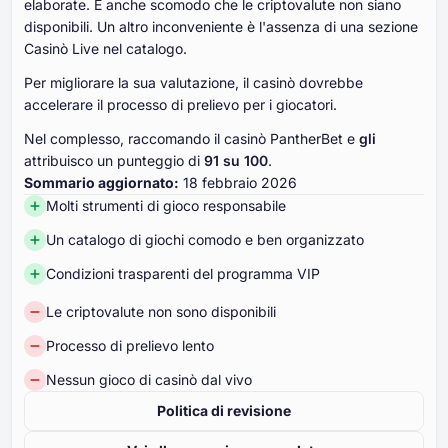
elaborate. È anche scomodo che le criptovalute non siano
disponibili. Un altro inconveniente è l'assenza di una sezione
Casinò Live nel catalogo.
Per migliorare la sua valutazione, il casinò dovrebbe
accelerare il processo di prelievo per i giocatori.
Nel complesso, raccomando il casinò PantherBet e
gli
attribuisco un punteggio di
91 su 100
.
Sommario aggiornato:
18 febbraio 2026
Molti strumenti di gioco responsabile
Un catalogo di giochi comodo e ben organizzato
Condizioni trasparenti del programma VIP
Le criptovalute non sono disponibili
Processo di prelievo lento
Nessun gioco di casinò dal vivo
Politica di revisione