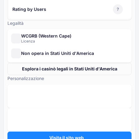
Rating by Users
?
Legalità
WCGRB (Western Cape)
Licenza
Non opera in Stati Uniti d'America
Esplora i casinò legali in Stati Uniti d'America
Personalizzazione
Visita il sito web