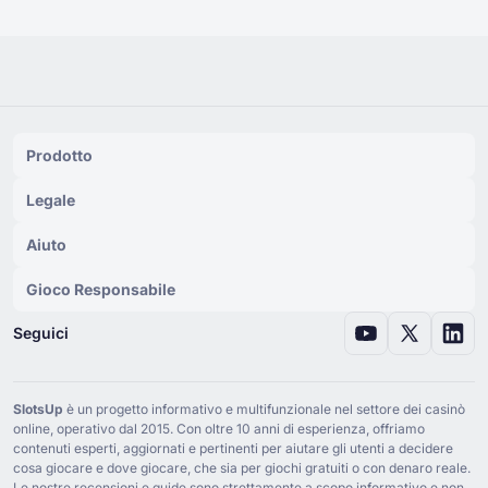
PantherBet
(
Slovacco
)
PantherBet
(
Polacco
)
PantherBet
(
Rumeno
)
PantherBet
(
Danese
)
Prodotto
PantherBet
(
Finlandese
)
Legale
PantherBet
(
Norvegese
)
Aiuto
PantherBet
(
Svedese
)
PantherBet
(
Tedesco
)
Gioco Responsabile
PantherBet
(
Francese
)
Seguici
PantherBet
(
Spagnolo
)
PantherBet
(
Coreano
)
SlotsUp
è un progetto informativo e multifunzionale nel settore dei casinò
online, operativo dal ⁦2015⁩. Con oltre ⁦10⁩ anni di esperienza, offriamo
PantherBet
(
Ceca
)
contenuti esperti, aggiornati e pertinenti per aiutare gli utenti a decidere
cosa giocare e dove giocare, che sia per giochi gratuiti o con denaro reale.
PantherBet
(
Ungherese
)
Le nostre recensioni e guide sono strettamente a scopo informativo e non