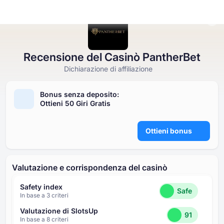
Recensione del Casinò PantherBet
Casinò Online
Casinò Online
Slot Machine Gratis
Giochi di Casinò Gratuiti
Bonus Casinò
Dichiarazione di affiliazione
Slot Machine Gratis
Per tipo
Per tipo
PER TIPO
Per tipo
Bonus senza deposito:
Ottieni ⁦50 G⁩iri Gratis
Giochi di Casinò Gratuiti
Per metodo di pagamento
Per caratteristiche
GIOCHI DA TAVOLO DA CASINÒ GRATUITI
Ottieni bonus
Bonus Casinò
Per deposito minimo
Per fornitori
Per paesi
Slot popolari
Valutazione e corrispondenza del casinò
Safety index
Safe
In base a ⁦3⁩ criteri
Valutazione di SlotsUp
91
In base a ⁦8⁩ criteri