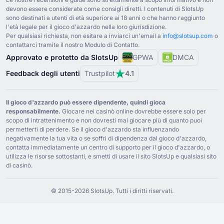
devono essere considerate come consigli diretti. I contenuti di SlotsUp
PantherBet
(
Arabo
)
sono destinati a utenti di età superiore ai ⁦18⁩ anni o che hanno raggiunto
l'età legale per il gioco d'azzardo nella loro giurisdizione.
PantherBet
(
Greco
)
Per qualsiasi richiesta, non esitare a inviarci un'email a
info@slotsup.com
o
PantherBet
(
Serbo
)
contattarci tramite il nostro Modulo di Contatto.
Approvato e protetto da SlotsUp
GPWA
DMCA
Feedback degli utenti
Trustpilot
4.1
Il gioco d'azzardo può essere dipendente, quindi gioca
responsabilmente.
Giocare nei casinò online dovrebbe essere solo per
scopo di intrattenimento e non dovresti mai giocare più di quanto puoi
permetterti di perdere. Se il gioco d'azzardo sta influenzando
negativamente la tua vita o se soffri di dipendenza dal gioco d'azzardo,
contatta immediatamente un centro di supporto per il gioco d'azzardo, o
utilizza le risorse sottostanti, e smetti di usare il sito SlotsUp e qualsiasi sito
di casinò.
© ⁦2015⁩-⁦2026 S⁩lotsUp. Tutti i diritti riservati.