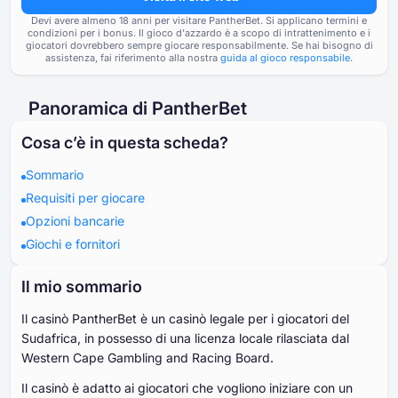
Devi avere almeno ⁦⁦18⁩⁩ anni per visitare PantherBet.
Si applicano termini e
condizioni per i bonus. Il gioco d'azzardo è a scopo di intrattenimento e i
giocatori dovrebbero sempre giocare responsabilmente. Se hai bisogno di
assistenza, fai riferimento alla nostra
guida al gioco responsabile
.
Panoramica di PantherBet
Cosa c’è in questa scheda?
Sommario
Requisiti per giocare
Opzioni bancarie
Giochi e fornitori
Il mio sommario
Il casinò PantherBet è un casinò legale per i giocatori del
Sudafrica, in possesso di una licenza locale rilasciata dal
Western Cape Gambling and Racing Board.
Il casinò è adatto ai giocatori che vogliono iniziare con un