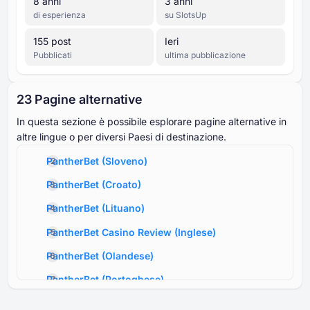
⁦8⁩ anni
⁦3⁩ anni
di esperienza
su SlotsUp
⁦155⁩ post
Ieri
Pubblicati
ultima pubblicazione
⁦23 P⁩agine alternative
In questa sezione è possibile esplorare pagine alternative in
altre lingue o per diversi Paesi di destinazione.
PantherBet
(
Sloveno
)
PantherBet
(
Croato
)
PantherBet
(
Lituano
)
PantherBet Casino Review
(
Inglese
)
PantherBet
(
Olandese
)
PantherBet
(
Portoghese
)
PantherBet
(
Cinese
)