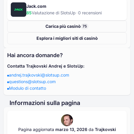
Jack.com
85
Valutazione di SlotsUp
⁦0⁩ recensioni
Carica più casinò
75
Esplora i migliori siti di casinò
Hai ancora domande?
Contatta Trajkovski Andrej e SlotsUp:
andrej.trajkovski@slotsup.com
questions@slotsup.com
Modulo di contatto
Informazioni sulla pagina
Pagina aggiornata
marzo ⁦⁦13⁩⁩, ⁦⁦2026⁩⁩
da
Trajkovski