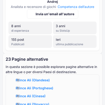
Andrej
Analista e recensore di giochi
Competenza dell’autore
Invia un'email all'autore
⁦8⁩ anni
⁦3⁩ anni
di esperienza
su SlotsUp
⁦155⁩ post
Ieri
Pubblicati
ultima pubblicazione
⁦23 P⁩agine alternative
In questa sezione è possibile esplorare pagine alternative in
altre lingue o per diversi Paesi di destinazione.
Prince Ali
(
Olandese
)
Prince Ali
(
Portoghese
)
Prince Ali
(
Cinese
)
Prince Ali
(
Slovacco
)