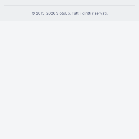
© ⁦2015⁩-⁦2026 S⁩lotsUp. Tutti i diritti riservati.