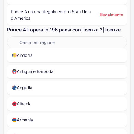
Prince Ali opera illegalmente in Stati Uniti
Illegalmente
d'America
Prince Ali opera in ⁦⁦196⁩⁩ paesi con licenza ⁦2⁩|licenze
Andorra
Antigua e Barbuda
Anguilla
Albania
Armenia