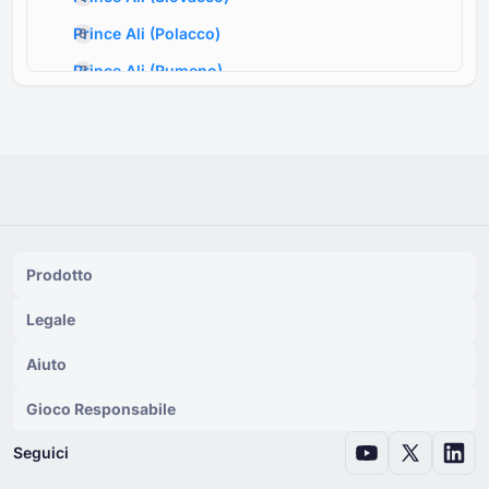
Prince Ali
(
Polacco
)
Prince Ali
(
Rumeno
)
Prince Ali
(
Danese
)
Prince Ali
(
Finlandese
)
Prince Ali
(
Norvegese
)
Prince Ali
(
Svedese
)
Prince Ali
(
Tedesco
)
Prodotto
Prince Ali Revue sur le casino en ligne
(
Francese
)
Legale
Prince Ali
(
Spagnolo
)
Aiuto
Prince Ali
(
Coreano
)
Gioco Responsabile
Prince Ali
(
Ceca
)
Seguici
Prince Ali
(
Ungherese
)