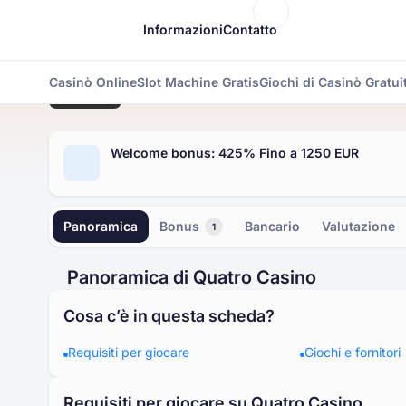
Casinò online
Recensione di Quatro Casino
Informazioni
Contatto
Recensione del Casinò
Casinò Online
Slot Machine Gratis
Giochi di Casinò Gratuit
Dichiarazione di affiliazione
Welcome bonus: ⁦425%⁩ Fino a ⁦1250 EUR⁩
Panoramica
Bonus
Bancario
Valutazione
1
Panoramica di Quatro Casino
Cosa c’è in questa scheda?
Requisiti per giocare
Giochi e fornitori
Requisiti per giocare su Quatro Casino