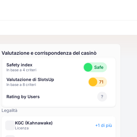
Valutazione e corrispondenza del casinò
Safety index
Safe
In base a ⁦4⁩ criteri
Valutazione di SlotsUp
71
In base a ⁦8⁩ criteri
Rating by Users
?
Legalità
KGC (Kahnawake)
+⁦1⁩ di più
Licenza