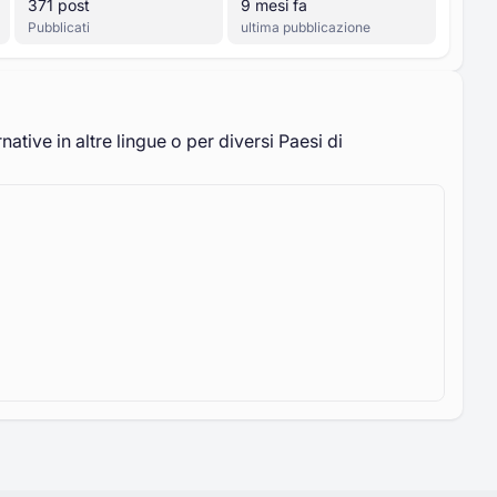
⁦371⁩ post
9 mesi fa
Pubblicati
ultima pubblicazione
ative in altre lingue o per diversi Paesi di