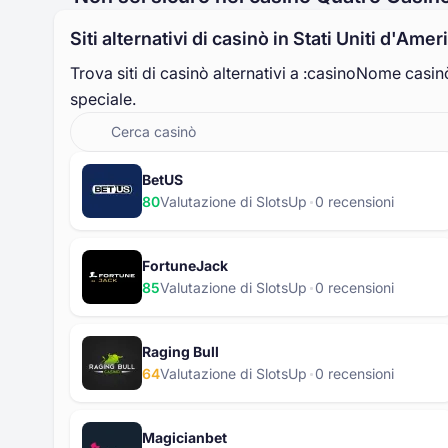
Siti alternativi di casinò in Stati Uniti d'Amer
Trova siti di casinò alternativi a :casinoNome casin
speciale.
BetUS
80
Valutazione di SlotsUp
⁦0⁩ recensioni
FortuneJack
85
Valutazione di SlotsUp
⁦0⁩ recensioni
Raging Bull
64
Valutazione di SlotsUp
⁦0⁩ recensioni
Magicianbet