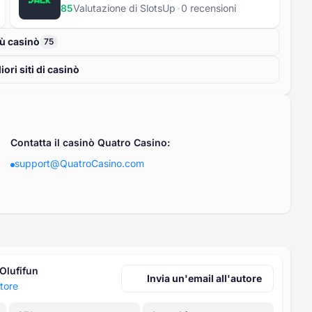
85
Valutazione di SlotsUp
⁦0⁩ recensioni
iù casinò
75
iori siti di casinò
Contatta il casinò Quatro Casino:
support@QuatroCasino.com
Olufifun
Invia un'email all'autore
tore