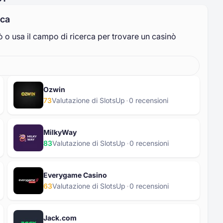
ica
ò o usa il campo di ricerca per trovare un casinò
Ozwin
73
Valutazione di SlotsUp
⁦0⁩ recensioni
MilkyWay
83
Valutazione di SlotsUp
⁦0⁩ recensioni
Everygame Casino
63
Valutazione di SlotsUp
⁦0⁩ recensioni
Jack.com