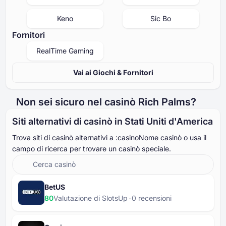
Keno
Sic Bo
Fornitori
RealTime Gaming
Vai ai Giochi & Fornitori
Non sei sicuro nel casinò Rich Palms?
Siti alternativi di casinò in Stati Uniti d'America
Trova siti di casinò alternativi a :casinoNome casinò o usa il
campo di ricerca per trovare un casinò speciale.
BetUS
80
Valutazione di SlotsUp
⁦0⁩ recensioni