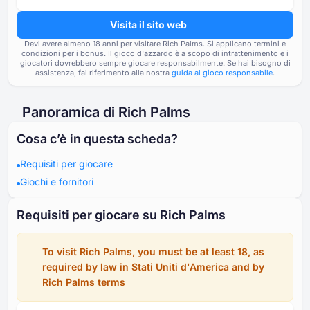
Visita il sito web
Devi avere almeno ⁦⁦18⁩⁩ anni per visitare Rich Palms.
Si applicano termini e
condizioni per i bonus. Il gioco d'azzardo è a scopo di intrattenimento e i
giocatori dovrebbero sempre giocare responsabilmente. Se hai bisogno di
assistenza, fai riferimento alla nostra
guida al gioco responsabile
.
Panoramica di Rich Palms
Cosa c’è in questa scheda?
Requisiti per giocare
Giochi e fornitori
Requisiti per giocare su Rich Palms
To visit Rich Palms, you must be at least ⁦18⁩, as
required by law in Stati Uniti d'America and by
Rich Palms terms