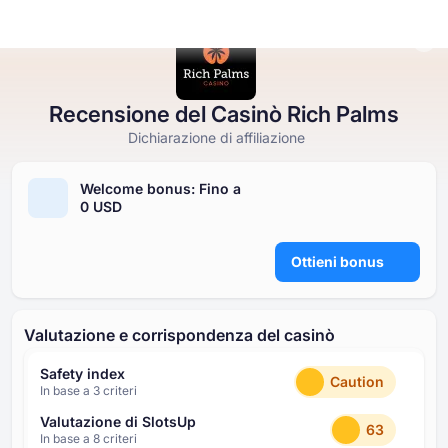
Recensione del Casinò Rich Palms
Casinò Online
Casinò Online
Slot Machine Gratis
Giochi di Casinò Gratuiti
Bonus Casinò
Dichiarazione di affiliazione
Slot Machine Gratis
Per tipo
Per tipo
PER TIPO
Per tipo
Welcome bonus: Fino a
⁦0 USD⁩
Giochi di Casinò Gratuiti
Per metodo di pagamento
Per caratteristiche
GIOCHI DA TAVOLO DA CASINÒ GRATUITI
Ottieni bonus
Bonus Casinò
Per deposito minimo
Per fornitori
Per paesi
Slot popolari
Valutazione e corrispondenza del casinò
Safety index
Caution
In base a ⁦3⁩ criteri
Valutazione di SlotsUp
63
In base a ⁦8⁩ criteri