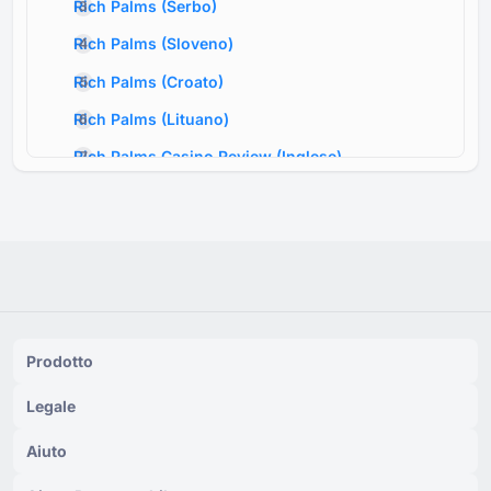
Rich Palms
(
Serbo
)
Rich Palms
(
Sloveno
)
Rich Palms
(
Croato
)
Rich Palms
(
Lituano
)
Rich Palms Casino Review
(
Inglese
)
Rich Palms
(
Olandese
)
Rich Palms
(
Portoghese
)
Rich Palms
(
Cinese
)
Rich Palms
(
Slovacco
)
Rich Palms
(
Polacco
)
Prodotto
Rich Palms
(
Rumeno
)
Legale
Rich Palms
(
Danese
)
Aiuto
Rich Palms
(
Finlandese
)