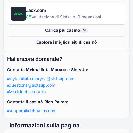
Jack.com
85
Valutazione di SlotsUp
⁦0⁩ recensioni
Carica più casinò
74
Esplora i migliori siti di casinò
Hai ancora domande?
Contatta Mykhailiuta Maryna e SlotsUp:
mykhailiuta.maryna@slotsup.com
questions@slotsup.com
Modulo di contatto
Contatta il casinò Rich Palms:
support@richpalms.com
Informazioni sulla pagina