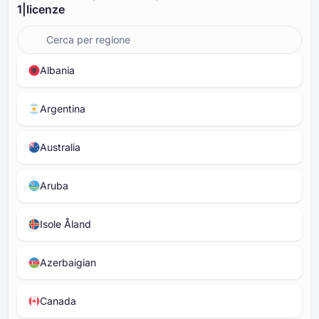
⁦1⁩|licenze
Albania
Argentina
Australia
Aruba
Isole Åland
Azerbaigian
Canada