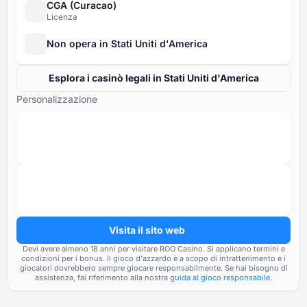
CGA (Curacao)
Licenza
Non opera in Stati Uniti d'America
Esplora i casinò legali in Stati Uniti d'America
Personalizzazione
Visita il sito web
Devi avere almeno ⁦⁦18⁩⁩ anni per visitare ROO Casino.
Si applicano termini e
condizioni per i bonus. Il gioco d'azzardo è a scopo di intrattenimento e i
giocatori dovrebbero sempre giocare responsabilmente. Se hai bisogno di
assistenza, fai riferimento alla nostra
guida al gioco responsabile
.