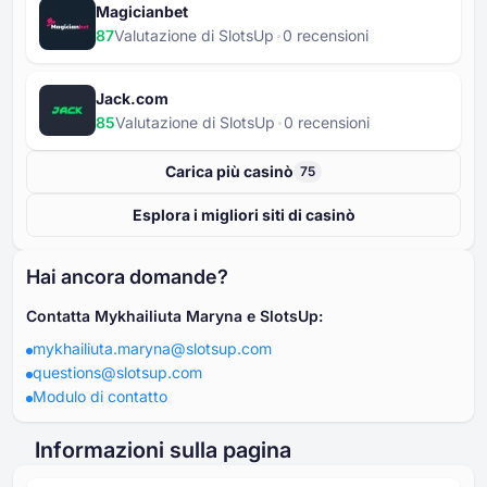
Magicianbet
87
Valutazione di SlotsUp
⁦0⁩ recensioni
Jack.com
85
Valutazione di SlotsUp
⁦0⁩ recensioni
Carica più casinò
75
Esplora i migliori siti di casinò
Hai ancora domande?
Contatta Mykhailiuta Maryna e SlotsUp:
mykhailiuta.maryna@slotsup.com
questions@slotsup.com
Modulo di contatto
Informazioni sulla pagina