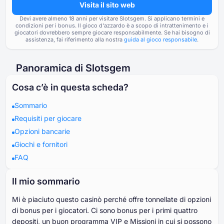
Visita il sito web
Devi avere almeno ⁦⁦18⁩⁩ anni per visitare Slotsgem.
Si applicano termini e
condizioni per i bonus. Il gioco d'azzardo è a scopo di intrattenimento e i
giocatori dovrebbero sempre giocare responsabilmente. Se hai bisogno di
assistenza, fai riferimento alla nostra
guida al gioco responsabile
.
Panoramica di Slotsgem
Cosa c’è in questa scheda?
Sommario
Requisiti per giocare
Opzioni bancarie
Giochi e fornitori
FAQ
Il mio sommario
Mi è piaciuto questo casinò perché offre tonnellate di opzioni
di bonus per i giocatori. Ci sono bonus per i primi quattro
depositi, un buon programma VIP e Missioni in cui si possono