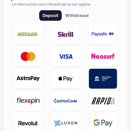
Le informazioni sono rilevanti per la tua regione.
Deposit
Withdrawal