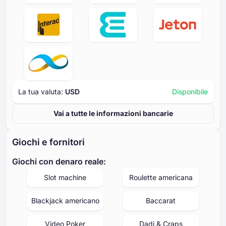
La tua valuta:
USD
Disponibile
Vai a tutte le informazioni bancarie
Giochi e fornitori
Giochi con denaro reale:
Slot machine
Roulette americana
Blackjack americano
Baccarat
Video Poker
Dadi & Craps