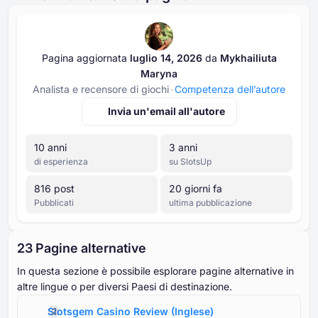
Pagina aggiornata
luglio ⁦⁦14⁩⁩, ⁦⁦2026⁩⁩
da
Mykhailiuta
Maryna
Analista e recensore di giochi
Competenza dell’autore
Invia un'email all'autore
⁦10⁩ anni
⁦3⁩ anni
di esperienza
su SlotsUp
⁦816⁩ post
20 giorni fa
Pubblicati
ultima pubblicazione
⁦23 P⁩agine alternative
In questa sezione è possibile esplorare pagine alternative in
altre lingue o per diversi Paesi di destinazione.
Slotsgem Casino Review
(
Inglese
)