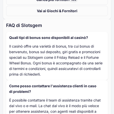
Vai ai Giochi & Fornitori
FAQ di Slotsgem
Quali tipi di bonus sono disponibili al casinò?
Il casinò offre una varietà di bonus, tra cui bonus di
benvenuto, bonus sul deposito, giri gratis e promozioni
speciali su Slotsgem come il Friday Reload e il Fortune
Wheel Bonus. Ogni bonus è accompagnato da una serie
di termini e condizioni, quindi assicuratevi di controllarli
prima di richiederli.
Come posso contattare l'assistenza clienti in caso
di problemi?
È possibile contattare il team di assistenza tramite chat
dal vivo o e-mail. La chat dal vivo è il modo più veloce
per ottenere assistenza, con agenti reali disponibili a