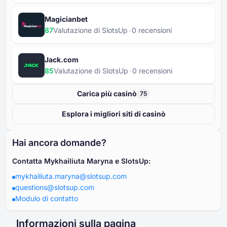
Magicianbet
87
Valutazione di SlotsUp
⁦0⁩ recensioni
Jack.com
85
Valutazione di SlotsUp
⁦0⁩ recensioni
Carica più casinò
75
Esplora i migliori siti di casinò
Hai ancora domande?
Contatta Mykhailiuta Maryna e SlotsUp:
mykhailiuta.maryna@slotsup.com
questions@slotsup.com
Modulo di contatto
Informazioni sulla pagina