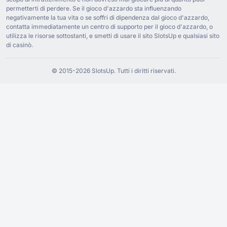
permetterti di perdere. Se il gioco d'azzardo sta influenzando
negativamente la tua vita o se soffri di dipendenza dal gioco d'azzardo,
contatta immediatamente un centro di supporto per il gioco d'azzardo, o
utilizza le risorse sottostanti, e smetti di usare il sito SlotsUp e qualsiasi sito
di casinò.
© ⁦2015⁩-⁦2026 S⁩lotsUp. Tutti i diritti riservati.