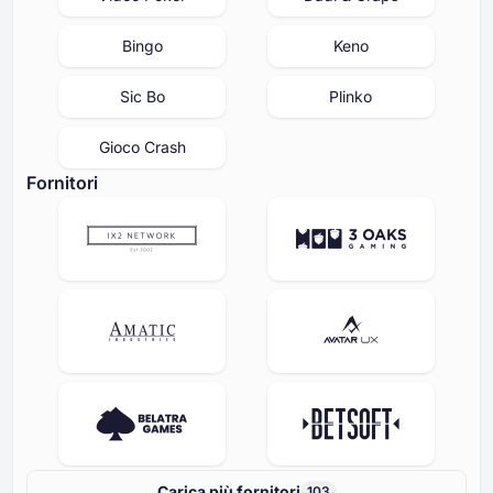
Bingo
Keno
Sic Bo
Plinko
Gioco Crash
Fornitori
Carica più fornitori
103