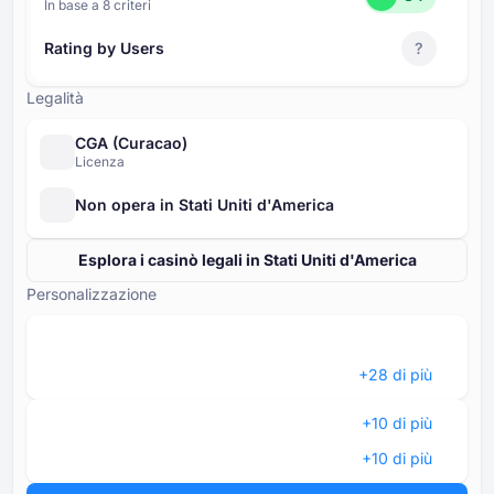
In base a ⁦8⁩ criteri
Rating by Users
?
Legalità
CGA (Curacao)
Licenza
Non opera in Stati Uniti d'America
Esplora i casinò legali in Stati Uniti d'America
Personalizzazione
+⁦28⁩ di più
+⁦10⁩ di più
+⁦10⁩ di più