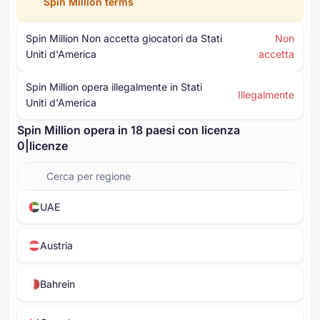
Spin Million terms
Spin Million Non accetta giocatori da Stati
Non
Uniti d'America
accetta
Spin Million opera illegalmente in Stati
Illegalmente
Uniti d'America
Spin Million opera in ⁦⁦18⁩⁩ paesi con licenza
⁦0⁩|licenze
UAE
Austria
Bahrein