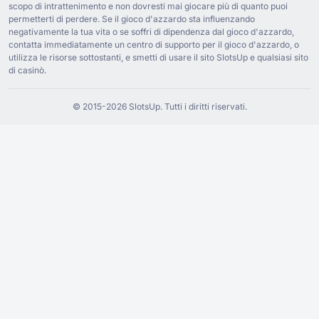
scopo di intrattenimento e non dovresti mai giocare più di quanto puoi
permetterti di perdere. Se il gioco d'azzardo sta influenzando
negativamente la tua vita o se soffri di dipendenza dal gioco d'azzardo,
contatta immediatamente un centro di supporto per il gioco d'azzardo, o
utilizza le risorse sottostanti, e smetti di usare il sito SlotsUp e qualsiasi sito
di casinò.
© ⁦2015⁩-⁦2026 S⁩lotsUp. Tutti i diritti riservati.