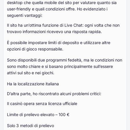
desktop che quella mobile del sito per valutare quanto sia
user-friendly e quali condizioni offre. Ho evidenziato i
seguenti vantaggi:
Il sito ha un’ottima funzione di Live Chat: ogni volta che non
trovavo informazioni ricevevo una risposta rapida.
È possibile impostare limiti di deposito e utilizzare altre
opzioni di gioco responsabile.
Sono disponibili due programmi fedeltà, ma le condizioni non
sono molto chiare e si basano principalmente sull’essere
attivi sul sito e nei giochi.
Ha la localizzazione italiana
D’altra parte, ho riscontrato alcuni problemi critici:
Il casinò opera senza licenza ufficiale
Limite di prelievo elevato – 100 €
Solo 3 metodi di prelievo