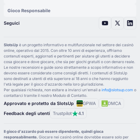
Spin Million
(
Spagnolo
)
Gioco Responsabile
Spin Million
(
Lituano
)
Seguici
Spin Million
(
Coreano
)
Spin Million
(
Ceca
)
SlotsUp
è un progetto informativo e multifunzionale nel settore dei casinò
online, operativo dal ⁦2015⁩. Con oltre ⁦10⁩ anni di esperienza, offriamo
Spin Million Casino anmeldelse
(
Norvegese
)
contenuti esperti, aggiornati e pertinenti per aiutare gli utenti a decidere
cosa giocare e dove giocare, che sia per giochi gratuiti o con denaro reale.
Spin Million Casino Avis
(
Francese
)
Le nostre recensioni e guide sono strettamente a scopo informativo e non
devono essere considerate come consigli diretti. I contenuti di SlotsUp
Spin Million
(
Cinese
)
sono destinati a utenti di età superiore ai ⁦18⁩ anni o che hanno raggiunto
l'età legale per il gioco d'azzardo nella loro giurisdizione.
Spin Million Casino Recension
(
Svedese
)
Per qualsiasi richiesta, non esitare a inviarci un'email a
info@slotsup.com
o
Spin Million Casino Review
(
Inglese
)
contattarci tramite il nostro Modulo di Contatto.
Approvato e protetto da SlotsUp
GPWA
DMCA
Feedback degli utenti
Trustpilot
4.1
Il gioco d'azzardo può essere dipendente, quindi gioca
responsabilmente.
Giocare nei casinò online dovrebbe essere solo per