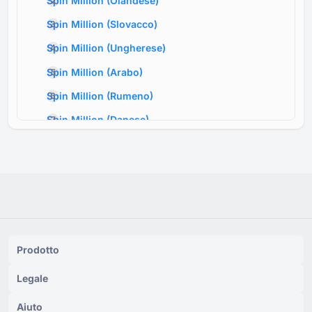
Spin Million
(
Olandese
)
Spin Million
(
Slovacco
)
Spin Million
(
Ungherese
)
Spin Million
(
Arabo
)
Spin Million
(
Rumeno
)
Spin Million
(
Danese
)
Spin Million
(
Portoghese
)
Spin Million
(
Finlandese
)
Spin Million
(
Greco
)
Spin Million
(
Serbo
)
Spin Million
(
Tedesco
)
Prodotto
Recenzja kasyna Spin Million
(
Polacco
)
Legale
Spin Million
(
Sloveno
)
Aiuto
Spin Million
(
Croato
)