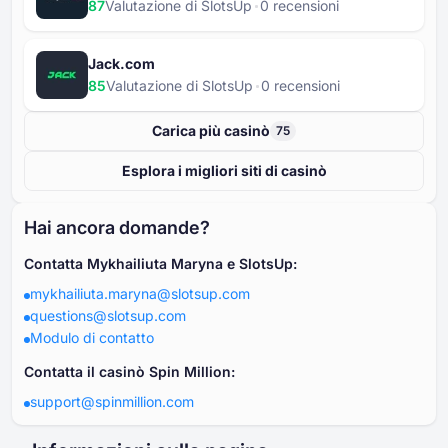
87
Valutazione di SlotsUp
⁦0⁩ recensioni
Jack.com
85
Valutazione di SlotsUp
⁦0⁩ recensioni
Carica più casinò
75
Esplora i migliori siti di casinò
Hai ancora domande?
Contatta Mykhailiuta Maryna e SlotsUp:
mykhailiuta.maryna@slotsup.com
questions@slotsup.com
Modulo di contatto
Contatta il casinò Spin Million:
support@spinmillion.com