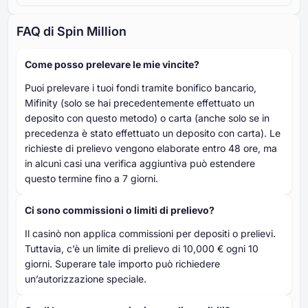
FAQ di Spin Million
Come posso prelevare le mie vincite?
Puoi prelevare i tuoi fondi tramite bonifico bancario,
Mifinity (solo se hai precedentemente effettuato un
deposito con questo metodo) o carta (anche solo se in
precedenza è stato effettuato un deposito con carta). Le
richieste di prelievo vengono elaborate entro 48 ore, ma
in alcuni casi una verifica aggiuntiva può estendere
questo termine fino a 7 giorni.
Ci sono commissioni o limiti di prelievo?
Il casinò non applica commissioni per depositi o prelievi.
Tuttavia, c’è un limite di prelievo di 10,000 € ogni 10
giorni. Superare tale importo può richiedere
un’autorizzazione speciale.