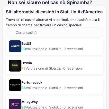
Non sei sicuro nel casinò Spinamba?
Siti alternativi di casinò in Stati Uniti d'America
Trova siti di casinò alternativi a :casinoNome casinò o usa il
campo di ricerca per trovare un casinò speciale.
BetUS
80
Valutazione di SlotsUp
⁦0⁩ recensioni
Ozwin
73
Valutazione di SlotsUp
⁦0⁩ recensioni
FortuneJack
85
Valutazione di SlotsUp
⁦0⁩ recensioni
MilkyWay
83
Valutazione di SlotsUp
⁦0⁩ recensioni