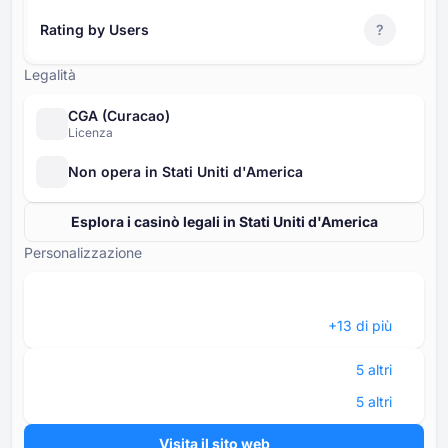
Rating by Users
?
Legalità
CGA (Curacao)
Licenza
Non opera in Stati Uniti d'America
Esplora i casinò legali in Stati Uniti d'America
Personalizzazione
+⁦13⁩ di più
⁦5⁩ altri
⁦5⁩ altri
Visita il sito web