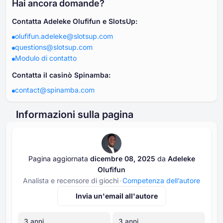
Hai ancora domande?
Contatta Adeleke Olufifun e SlotsUp:
olufifun.adeleke@slotsup.com
questions@slotsup.com
Modulo di contatto
Contatta il casinò Spinamba:
contact@spinamba.com
Informazioni sulla pagina
Pagina aggiornata
dicembre ⁦⁦08⁩⁩, ⁦⁦2025⁩⁩
da
Adeleke
Olufifun
Analista e recensore di giochi
Competenza dell’autore
Invia un'email all'autore
⁦3⁩ anni
⁦3⁩ anni