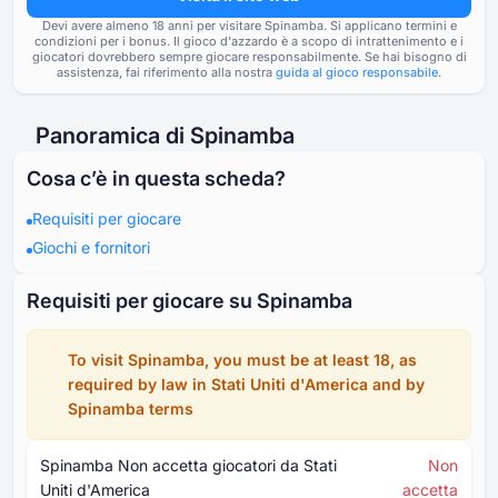
Devi avere almeno ⁦⁦18⁩⁩ anni per visitare Spinamba.
Si applicano termini e
condizioni per i bonus. Il gioco d'azzardo è a scopo di intrattenimento e i
giocatori dovrebbero sempre giocare responsabilmente. Se hai bisogno di
assistenza, fai riferimento alla nostra
guida al gioco responsabile
.
Panoramica di Spinamba
Cosa c’è in questa scheda?
Requisiti per giocare
Giochi e fornitori
Requisiti per giocare su Spinamba
To visit Spinamba, you must be at least ⁦18⁩, as
required by law in Stati Uniti d'America and by
Spinamba terms
Spinamba Non accetta giocatori da Stati
Non
Uniti d'America
accetta