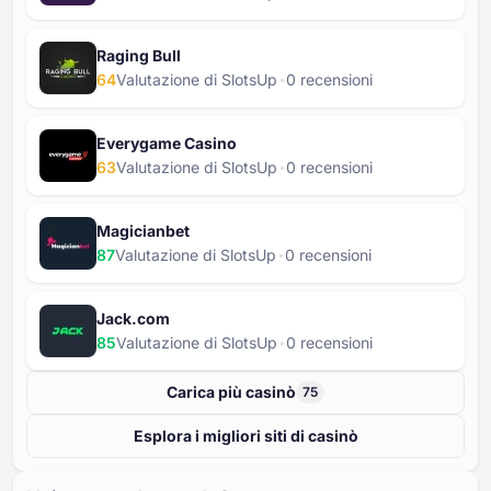
Raging Bull
64
Valutazione di SlotsUp
⁦0⁩ recensioni
Everygame Casino
63
Valutazione di SlotsUp
⁦0⁩ recensioni
Magicianbet
87
Valutazione di SlotsUp
⁦0⁩ recensioni
Jack.com
85
Valutazione di SlotsUp
⁦0⁩ recensioni
Carica più casinò
75
Esplora i migliori siti di casinò