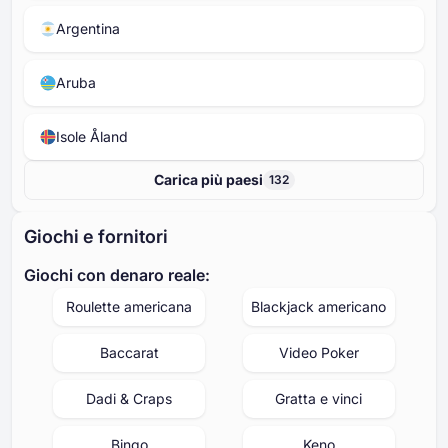
Argentina
Aruba
Isole Åland
Carica più paesi
132
Giochi e fornitori
Giochi con denaro reale:
Roulette americana
Blackjack americano
Baccarat
Video Poker
Dadi & Craps
Gratta e vinci
Bingo
Keno