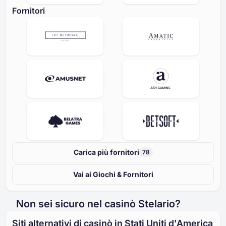
Fornitori
Carica più fornitori
78
Vai ai Giochi & Fornitori
Non sei sicuro nel casinò Stelario?
Siti alternativi di casinò in Stati Uniti d'America