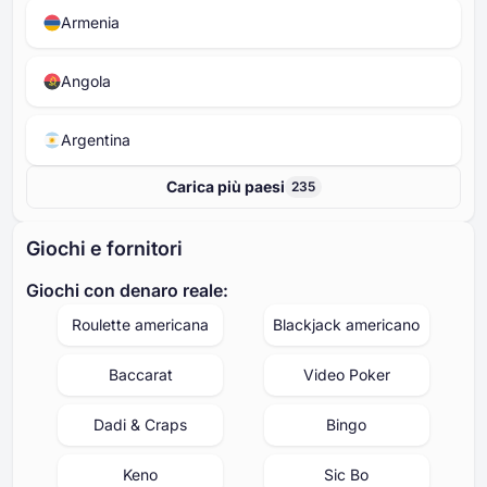
Armenia
Angola
Argentina
Carica più paesi
235
Giochi e fornitori
Giochi con denaro reale:
Roulette americana
Blackjack americano
Baccarat
Video Poker
Dadi & Craps
Bingo
Keno
Sic Bo