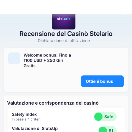
Recensione del Casinò Stelario
Casinò Online
Casinò Online
Slot Machine Gratis
Giochi di Casinò Gratuiti
Bonus Casinò
Dichiarazione di affiliazione
Slot Machine Gratis
Welcome bonus: Fino a
Per tipo
Per tipo
PER TIPO
Per tipo
⁦1100 USD⁩ + ⁦250 G⁩iri
Giochi di Casinò Gratuiti
Gratis
Per metodo di pagamento
Per caratteristiche
GIOCHI DA TAVOLO DA CASINÒ GRATUITI
Bonus Casinò
Ottieni bonus
Per deposito minimo
Per fornitori
Per paesi
Slot popolari
Valutazione e corrispondenza del casinò
Safety index
Safe
In base a ⁦4⁩ criteri
Valutazione di SlotsUp
81