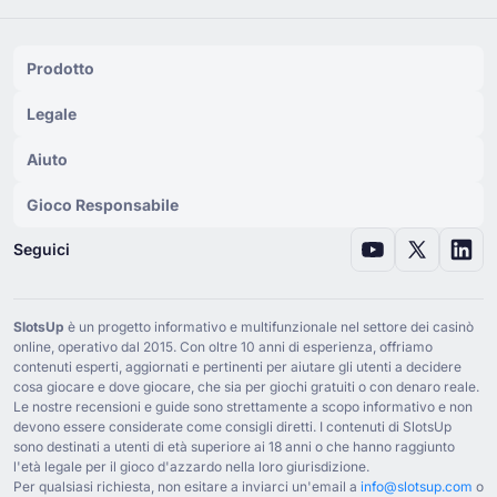
Stelario
(
Greco
)
Stelario
(
Serbo
)
Prodotto
Stelario
(
Sloveno
)
Legale
Stelario
(
Croato
)
Aiuto
Stelario
(
Lituano
)
Stelario Casino Review
(
Inglese
)
Gioco Responsabile
Stelario
(
Olandese
)
Seguici
Stelario
(
Portoghese
)
Stelario
(
Cinese
)
SlotsUp
è un progetto informativo e multifunzionale nel settore dei casinò
online, operativo dal ⁦2015⁩. Con oltre ⁦10⁩ anni di esperienza, offriamo
Stelario
(
Slovacco
)
contenuti esperti, aggiornati e pertinenti per aiutare gli utenti a decidere
cosa giocare e dove giocare, che sia per giochi gratuiti o con denaro reale.
Stelario
(
Polacco
)
Le nostre recensioni e guide sono strettamente a scopo informativo e non
devono essere considerate come consigli diretti. I contenuti di SlotsUp
Stelario
(
Rumeno
)
sono destinati a utenti di età superiore ai ⁦18⁩ anni o che hanno raggiunto
l'età legale per il gioco d'azzardo nella loro giurisdizione.
Stelario
(
Danese
)
Per qualsiasi richiesta, non esitare a inviarci un'email a
info@slotsup.com
o