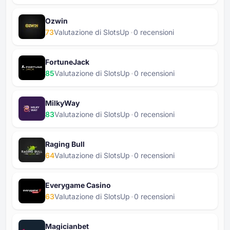
Ozwin
73
Valutazione di SlotsUp
⁦0⁩ recensioni
FortuneJack
85
Valutazione di SlotsUp
⁦0⁩ recensioni
MilkyWay
83
Valutazione di SlotsUp
⁦0⁩ recensioni
Raging Bull
64
Valutazione di SlotsUp
⁦0⁩ recensioni
Everygame Casino
63
Valutazione di SlotsUp
⁦0⁩ recensioni
Magicianbet