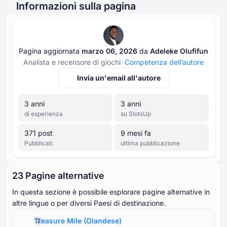
Informazioni sulla pagina
Pagina aggiornata
marzo ⁦⁦06⁩⁩, ⁦⁦2026⁩⁩
da
Adeleke Olufifun
Analista e recensore di giochi
Competenza dell’autore
Invia un'email all'autore
⁦3⁩ anni
⁦3⁩ anni
di esperienza
su SlotsUp
⁦371⁩ post
9 mesi fa
Pubblicati
ultima pubblicazione
⁦23 P⁩agine alternative
In questa sezione è possibile esplorare pagine alternative in
altre lingue o per diversi Paesi di destinazione.
Treasure Mile
(
Olandese
)