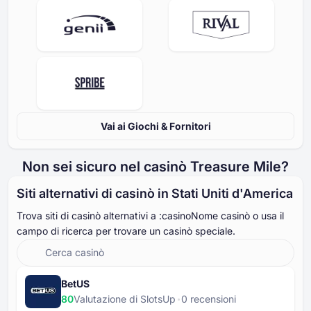
Vai ai Giochi & Fornitori
Non sei sicuro nel casinò Treasure Mile?
Siti alternativi di casinò in Stati Uniti d'America
Trova siti di casinò alternativi a :casinoNome casinò o usa il
campo di ricerca per trovare un casinò speciale.
BetUS
80
Valutazione di SlotsUp
⁦0⁩ recensioni