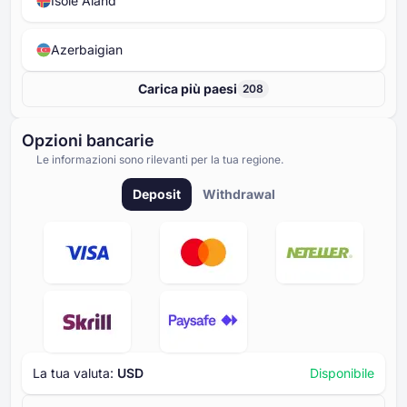
Isole Åland
Azerbaigian
Carica più paesi
208
Opzioni bancarie
Le informazioni sono rilevanti per la tua regione.
Deposit
Withdrawal
La tua valuta:
USD
Disponibile