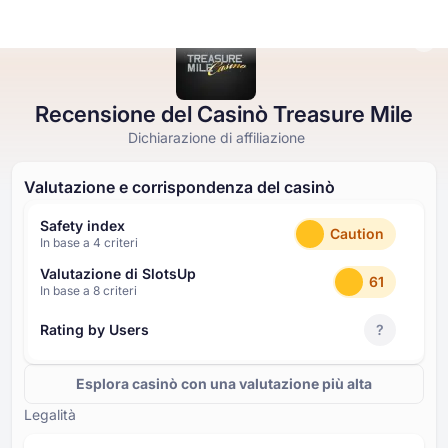
Recensione del Casinò Treasure Mile
Casinò Online
Casinò Online
Slot Machine Gratis
Giochi di Casinò Gratuiti
Bonus Casinò
Dichiarazione di affiliazione
Slot Machine Gratis
Valutazione e corrispondenza del casinò
Per tipo
Per tipo
PER TIPO
Per tipo
Giochi di Casinò Gratuiti
Safety index
Caution
Per metodo di pagamento
Per caratteristiche
GIOCHI DA TAVOLO DA CASINÒ GRATUITI
In base a ⁦4⁩ criteri
Bonus Casinò
Valutazione di SlotsUp
61
Per deposito minimo
Per fornitori
In base a ⁦8⁩ criteri
Rating by Users
?
Per paesi
Slot popolari
Esplora casinò con una valutazione più alta
Legalità